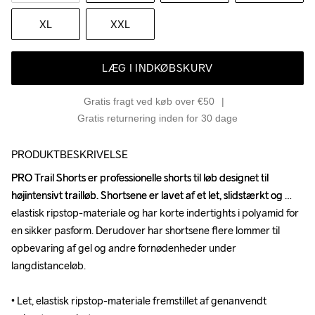
XL
XXL
LÆG I INDKØBSKURV
Gratis fragt ved køb over €50
Gratis returnering inden for 30 dage
PRODUKTBESKRIVELSE
PRO Trail Shorts er professionelle shorts til løb designet til 
PRO Trail Shorts er professionelle shorts til løb designet til 
højintensivt trailløb. Shortsene er lavet af et let, slidstærkt og 
højintensivt trailløb. Shortsene er lavet af et let, slidstærkt og 
elastisk ripstop-materiale og har korte indertights i polyamid for 
elastisk ripstop-materiale og har korte indertights i polyamid for 
en sikker pasform. Derudover har shortsene flere lommer til 
en sikker pasform. Derudover har shortsene flere lommer til 
opbevaring af gel og andre fornødenheder under 
opbevaring af gel og andre fornødenheder under 
langdistanceløb.

langdistanceløb.

• Let, elastisk ripstop-materiale fremstillet af genanvendt 
• Let, elastisk ripstop-materiale fremstillet af genanvendt 