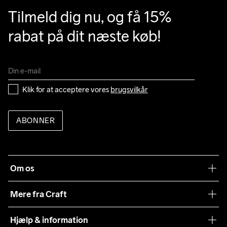
Tilmeld dig nu, og få 15% 
rabat på dit næste køb!
Do Not Bleach
Do Not Dry 
Do Not Tumble
Ironing Low 
Machine wash 
Clean
Temp
40
Klik for at acceptere vores 
brugsvilkår
ABONNER
Om os
Vores filosofi
Mere fra Craft
Teamwear
Hjælp & information