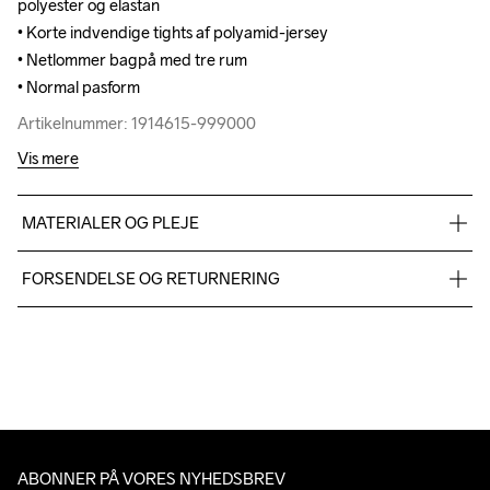
polyester og elastan

polyester og elastan

• Korte indvendige tights af polyamid-jersey

• Korte indvendige tights af polyamid-jersey

• Netlommer bagpå med tre rum

• Netlommer bagpå med tre rum

• Normal pasform
• Normal pasform
Artikelnummer: 1914615-999000
Artikelnummer: 1914615-999000
Vis mere
MATERIALER OG PLEJE
Body

FORSENDELSE OG RETURNERING
90% Polyamide-Recycled

10% Elastane

Vi leverer med UPS, og altid gratis levering med UPS Standard 
Lining Body

over 500 DKK.
91% Polyamide-Recycled

Du har altid gratis returnering i 30 dage.
9% Elastane

Lower front body

90% Polyamide

ABONNER PÅ VORES NYHEDSBREV
10% Elastane