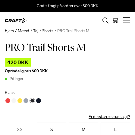
Gratis fragt på ordrer over 500 DKK
Hjem
Mænd
Tøj
Shorts
PRO Trail Shorts M
PRO Trail Shorts M
Outlet
420 DKK
Oprindelig pris
600 DKK
På lager
Black
Er din størrelse udsolgt?
XS
S
M
L