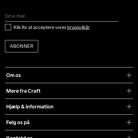
Klik for at acceptere vores 
brugsvilkår
ABONNER
Om os
Vores filosofi
Mere fra Craft
Teamwear
Hjælp & information
Samarbejder
Vilkår og betingelser
Følg os på
Presse
Levering
Sustainability