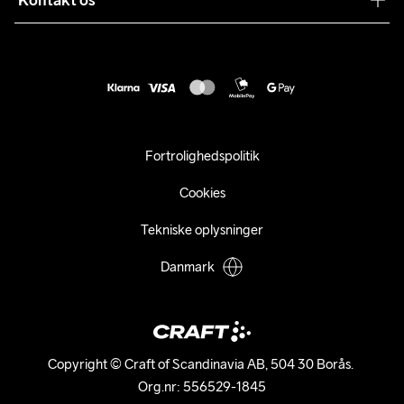
Kontakt os
Kundeservice
customercare@craftsportswear.com
Vejledninger
+46 (0) 33 722 32 10
FAQ
Accessibility statement
Fortryd dit køb
Fortrolighedspolitik
Cookies
Tekniske oplysninger
Danmark
Copyright © Craft of Scandinavia AB, 504 30 Borås. 

Org.nr: 556529-1845