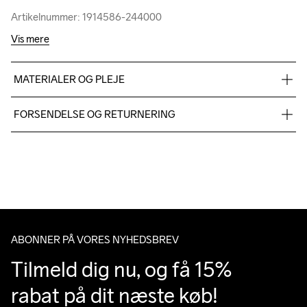
Artikelnummer: 1914586-244000
Artikelnummer: 1914586-244000
Vis mere
MATERIALER OG PLEJE
Body

FORSENDELSE OG RETURNERING
90% Polyamide-Recycled

10% Elastane

Vi leverer med UPS, og altid gratis levering med UPS Standard 
Lining

over 500 DKK.
100% Polyester
Du har altid gratis returnering i 30 dage.
Do Not Bleach
Do Not Dry 
Do Not Tumble
Ironing Low 
Machine wash 
ABONNER PÅ VORES NYHEDSBREV
Clean
Temp
40
Tilmeld dig nu, og få 15% 
rabat på dit næste køb!