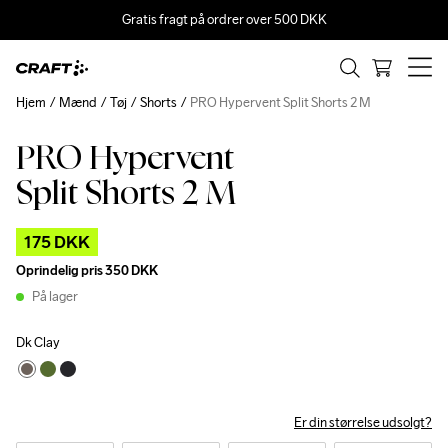
Gratis fragt på ordrer over 500 DKK
Hjem
Mænd
Tøj
Shorts
PRO Hypervent Split Shorts 2 M
PRO Hypervent
Outlet
Split Shorts 2 M
175 DKK
Oprindelig pris
350 DKK
På lager
Dk Clay
Er din størrelse udsolgt?