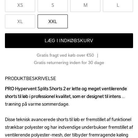
XS
S
M
L
XL
XXL
LÆG I INDKØBSKURV
Gratis fragt ved køb over €50
Gratis returnering inden for 30 dage
PRODUKTBESKRIVELSE
PRO Hypervent Splits Shorts 2 er lette og meget ventilerende 
PRO Hypervent Splits Shorts 2 er lette og meget ventilerende 
shorts til løb i professionel kvalitet, som er designet til intens 
shorts til løb i professionel kvalitet, som er designet til intens 
træning på varme sommerdage. 

træning på varme sommerdage. 

Disse teknisk avancerede shorts til løb er fremstillet af funktionel 
Disse teknisk avancerede shorts til løb er fremstillet af funktionel 
strækbar polyester og har indvendige underbukser fremstillet af 
strækbar polyester og har indvendige underbukser fremstillet af 
ventilerende polyester-mesh, der tilbyder fremragende køling 
ventilerende polyester-mesh, der tilbyder fremragende køling 