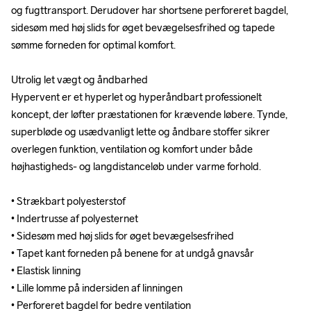
og fugttransport. Derudover har shortsene perforeret bagdel, 
og fugttransport. Derudover har shortsene perforeret bagdel, 
sidesøm med høj slids for øget bevægelsesfrihed og tapede 
sidesøm med høj slids for øget bevægelsesfrihed og tapede 
sømme forneden for optimal komfort.

sømme forneden for optimal komfort.

Utrolig let vægt og åndbarhed 

Utrolig let vægt og åndbarhed 

Hypervent er et hyperlet og hyperåndbart professionelt 
Hypervent er et hyperlet og hyperåndbart professionelt 
koncept, der løfter præstationen for krævende løbere. Tynde, 
koncept, der løfter præstationen for krævende løbere. Tynde, 
superbløde og usædvanligt lette og åndbare stoffer sikrer 
superbløde og usædvanligt lette og åndbare stoffer sikrer 
overlegen funktion, ventilation og komfort under både 
overlegen funktion, ventilation og komfort under både 
højhastigheds- og langdistanceløb under varme forhold.

højhastigheds- og langdistanceløb under varme forhold.

• Strækbart polyesterstof

• Strækbart polyesterstof

• Indertrusse af polyesternet

• Indertrusse af polyesternet

• Sidesøm med høj slids for øget bevægelsesfrihed

• Sidesøm med høj slids for øget bevægelsesfrihed

• Tapet kant forneden på benene for at undgå gnavsår

• Tapet kant forneden på benene for at undgå gnavsår

• Elastisk linning

• Elastisk linning

• Lille lomme på indersiden af linningen

• Lille lomme på indersiden af linningen

• Perforeret bagdel for bedre ventilation
• Perforeret bagdel for bedre ventilation