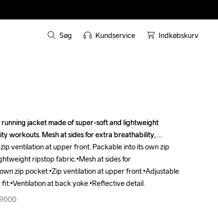
Søg
Kundservice
Indkøbskurv
 running jacket made of super-soft and lightweight 
 running jacket made of super-soft and lightweight 
ity workouts. Mesh at sides for extra breathability, 
ity workouts. Mesh at sides for extra breathability, 
ip ventilation at upper front. Packable into its own zip 
ip ventilation at upper front. Packable into its own zip 
htweight ripstop fabric.•Mesh at sides for 
htweight ripstop fabric.•Mesh at sides for 
 own zip pocket.•Zip ventilation at upper front.•Adjustable 
 own zip pocket.•Zip ventilation at upper front.•Adjustable 
g fit.•Ventilation at back yoke.•Reflective detail.
g fit.•Ventilation at back yoke.•Reflective detail.
99000
99000