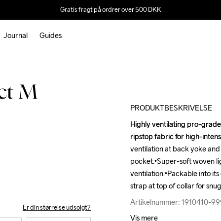
Gratis fragt på ordrer over 500 DKK
Journal
Guides
Outlet
et M
PRODUKTBESKRIVELSE
Highly ventilating pro-grade
Highly ventilating pro-grade
ripstop fabric for high-intens
ripstop fabric for high-intens
ventilation at back yoke and z
ventilation at back yoke and z
pocket.•Super-soft woven lig
pocket.•Super-soft woven lig
ventilation.•Packable into its
ventilation.•Packable into its
strap at top of collar for snu
strap at top of collar for snu
Artikelnummer: 1910410-9
Artikelnummer: 1910410-9
Er din størrelse udsolgt?
Vis mere