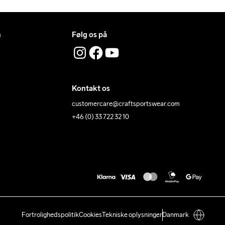
n
Følg os på
Kontakt os
customercare@craftsportswear.com
+46 (0) 33 722 32 10
Fortrolighedspolitik
Cookies
Tekniske oplysninger
Danmark