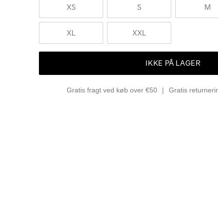
XS
S
M
XL
XXL
IKKE PÅ LAGER
Gratis fragt ved køb over €50
Gratis returner