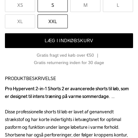
XS
S
M
L
XL
XXL
LÆG I INDKØBSKURV
Gratis fragt ved køb over €50
Gratis returnering inden for 30 dage
PRODUKTBESKRIVELSE
Pro Hypervent 2-in-1 Shorts 2 er avancerede shorts til løb, som 
Pro Hypervent 2-in-1 Shorts 2 er avancerede shorts til løb, som 
er designet til intens træning på varme sommerdage.  

er designet til intens træning på varme sommerdage.  

Disse professionelle shorts til løb er lavet af genanvendt 
Disse professionelle shorts til løb er lavet af genanvendt 
strækstof og har korte indertights i letvægtsnet for optimal 
strækstof og har korte indertights i letvægtsnet for optimal 
pasform og funktion under lange løbeture i varme forhold. 
pasform og funktion under lange løbeture i varme forhold. 
Shortsene har også perforeringer, der følger kroppens kontur, 
Shortsene har også perforeringer, der følger kroppens kontur, 