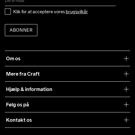
Klik for at acceptere vores 
brugsvilkår
ABONNER
Om os
Vores filosofi
Mere fra Craft
Teamwear
Hjælp & information
Samarbejder
Vilkår og betingelser
Følg os på
Presse
Levering
Sustainability
Kontakt os
Kundeservice
customercare@craftsportswear.com
Vejledninger