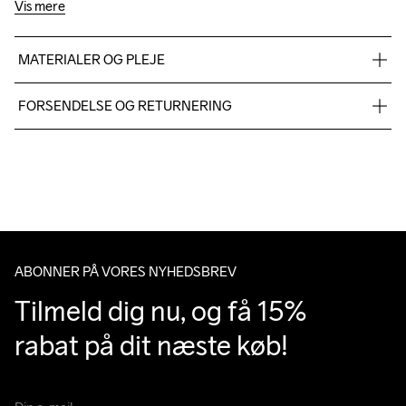
Vis mere
MATERIALER OG PLEJE
Body

FORSENDELSE OG RETURNERING
90% Polyamide-Recycled

10% Elastane

Vi leverer med UPS, og altid gratis levering med UPS Standard 
Lining

over 500 DKK.
100% Polyester
Du har altid gratis returnering i 30 dage.
Do Not Bleach
Do Not Dry 
Do Not Tumble
Ironing Low 
Machine wash 
ABONNER PÅ VORES NYHEDSBREV
Clean
Temp
40
Tilmeld dig nu, og få 15% 
rabat på dit næste køb!