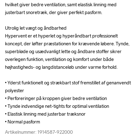
hvilket giver bedre ventilation, samt elastisk linning med 
hvilket giver bedre ventilation, samt elastisk linning med 
justerbart snoretræk, der giver perfekt pasform.

justerbart snoretræk, der giver perfekt pasform.

Utrolig let vægt og åndbarhed 

Utrolig let vægt og åndbarhed 

Hypervent er et hyperlet og hyperåndbart professionelt 
Hypervent er et hyperlet og hyperåndbart professionelt 
koncept, der løfter præstationen for krævende løbere. Tynde, 
koncept, der løfter præstationen for krævende løbere. Tynde, 
superbløde og usædvanligt lette og åndbare stoffer sikrer 
superbløde og usædvanligt lette og åndbare stoffer sikrer 
overlegen funktion, ventilation og komfort under både 
overlegen funktion, ventilation og komfort under både 
højhastigheds- og langdistanceløb under varme forhold.

højhastigheds- og langdistanceløb under varme forhold.

• Yderst funktionelt og strækbart stof fremstillet af genanvendt 
• Yderst funktionelt og strækbart stof fremstillet af genanvendt 
polyester

polyester

• Perforeringer på kroppen giver bedre ventilation

• Perforeringer på kroppen giver bedre ventilation

• Tynde indvendige net-tights for optimal ventilation

• Tynde indvendige net-tights for optimal ventilation

• Elastisk linning med justerbar træksnor

• Elastisk linning med justerbar træksnor

• Normal pasform
• Normal pasform
Artikelnummer: 1914587-922000
Artikelnummer: 1914587-922000