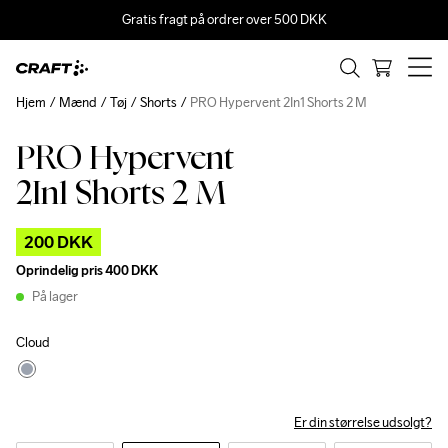
Gratis fragt på ordrer over 500 DKK
Hjem
Mænd
Tøj
Shorts
PRO Hypervent 2In1 Shorts 2 M
PRO Hypervent
Outlet
2In1 Shorts 2 M
200 DKK
Oprindelig pris
400 DKK
På lager
Cloud
Er din størrelse udsolgt?