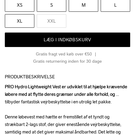
XS
S
M
L
XL
XXL
LÆG I INDKØBSKURV
Gratis fragt ved køb over €50
Gratis returnering inden for 30 dage
PRODUKTBESKRIVELSE
PRO Hydro Lightweight Vest er udviklet til at hjælpe krævende 
PRO Hydro Lightweight Vest er udviklet til at hjælpe krævende 
løbere med at flytte deres grænser under alle forhold, og 
løbere med at flytte deres grænser under alle forhold, og 
tilbyder fantastisk vejrbeskyttelse i en utrolig let pakke.

tilbyder fantastisk vejrbeskyttelse i en utrolig let pakke.

Denne løbevest med hætte er fremstillet af et tyndt og 
Denne løbevest med hætte er fremstillet af et tyndt og 
strækbart 2-lags stof, der giver enestående vejrbeskyttelse, 
strækbart 2-lags stof, der giver enestående vejrbeskyttelse, 
samtidig med at det giver maksimal åndbarhed. Det lette og 
samtidig med at det giver maksimal åndbarhed. Det lette og 