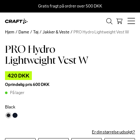
Gratis fragt på ordrer over 500 DKK
Hjem
Dame
Tøj
Jakker & Veste
PRO Hydro Lightweight Vest W
PRO Hydro
Outlet
Lightweight Vest W
420 DKK
Oprindelig pris
600 DKK
På lager
Black
Er din størrelse udsolgt?