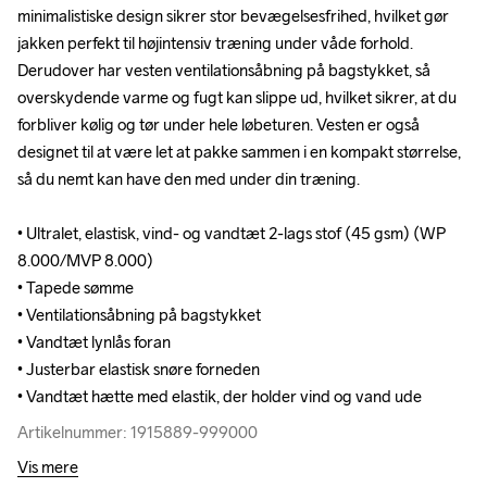
minimalistiske design sikrer stor bevægelsesfrihed, hvilket gør 
minimalistiske design sikrer stor bevægelsesfrihed, hvilket gør 
jakken perfekt til højintensiv træning under våde forhold. 
jakken perfekt til højintensiv træning under våde forhold. 
Derudover har vesten ventilationsåbning på bagstykket, så 
Derudover har vesten ventilationsåbning på bagstykket, så 
overskydende varme og fugt kan slippe ud, hvilket sikrer, at du 
overskydende varme og fugt kan slippe ud, hvilket sikrer, at du 
forbliver kølig og tør under hele løbeturen. Vesten er også 
forbliver kølig og tør under hele løbeturen. Vesten er også 
designet til at være let at pakke sammen i en kompakt størrelse, 
designet til at være let at pakke sammen i en kompakt størrelse, 
så du nemt kan have den med under din træning. 

så du nemt kan have den med under din træning. 

• Ultralet, elastisk, vind- og vandtæt 2-lags stof (45 gsm) (WP 
• Ultralet, elastisk, vind- og vandtæt 2-lags stof (45 gsm) (WP 
8.000/MVP 8.000)

8.000/MVP 8.000)

• Tapede sømme 

• Tapede sømme 

• Ventilationsåbning på bagstykket

• Ventilationsåbning på bagstykket

• Vandtæt lynlås foran

• Vandtæt lynlås foran

• Justerbar elastisk snøre forneden

• Justerbar elastisk snøre forneden

• Vandtæt hætte med elastik, der holder vind og vand ude
• Vandtæt hætte med elastik, der holder vind og vand ude
Artikelnummer: 1915889-999000
Artikelnummer: 1915889-999000
Vis mere