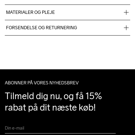
MATERIALER OG PLEJE
Main Face

FORSENDELSE OG RETURNERING
100% Polyester Recycled

Main Back

Vi leverer med UPS, og altid gratis levering med UPS Standard 
100% Polyurethane
over 500 DKK.
Du har altid gratis returnering i 30 dage.
Do Not Bleach
Do Not Dry 
Do Not Tumble
Ironing Low 
Machine wash 
Clean
Temp
40
ABONNER PÅ VORES NYHEDSBREV
Tilmeld dig nu, og få 15% 
rabat på dit næste køb!