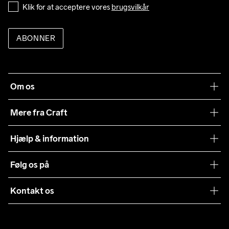
Klik for at acceptere vores 
brugsvilkår
ABONNER
Om os
Vores filosofi
Mere fra Craft
Teamwear
Hjælp & information
Samarbejder
Vilkår og betingelser
Følg os på
Presse
Levering
Sustainability
Kontakt os
Kundeservice
customercare@craftsportswear.com
Vejledninger
+46 (0) 33 722 32 10