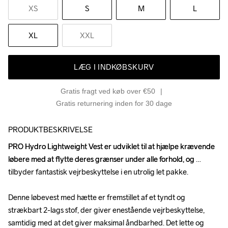
XS
S
M
L
XL
XXL
LÆG I INDKØBSKURV
Gratis fragt ved køb over €50
Gratis returnering inden for 30 dage
PRODUKTBESKRIVELSE
PRO Hydro Lightweight Vest er udviklet til at hjælpe krævende 
PRO Hydro Lightweight Vest er udviklet til at hjælpe krævende 
løbere med at flytte deres grænser under alle forhold, og 
løbere med at flytte deres grænser under alle forhold, og 
tilbyder fantastisk vejrbeskyttelse i en utrolig let pakke.

tilbyder fantastisk vejrbeskyttelse i en utrolig let pakke.

Denne løbevest med hætte er fremstillet af et tyndt og 
Denne løbevest med hætte er fremstillet af et tyndt og 
strækbart 2-lags stof, der giver enestående vejrbeskyttelse, 
strækbart 2-lags stof, der giver enestående vejrbeskyttelse, 
samtidig med at det giver maksimal åndbarhed. Det lette og 
samtidig med at det giver maksimal åndbarhed. Det lette og 