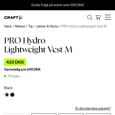
Gratis fragt på ordrer over 500 DKK
Hjem
Mænd
Tøj
Jakker & Veste
PRO Hydro Lightweight Vest M
PRO Hydro
Outlet
Lightweight Vest M
420 DKK
Oprindelig pris
600 DKK
På lager
Black
Er din størrelse udsolgt?