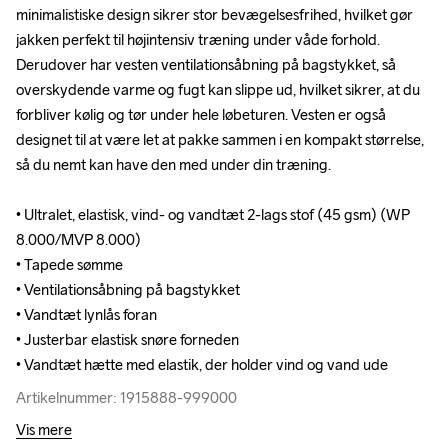
minimalistiske design sikrer stor bevægelsesfrihed, hvilket gør 
minimalistiske design sikrer stor bevægelsesfrihed, hvilket gør 
jakken perfekt til højintensiv træning under våde forhold. 
jakken perfekt til højintensiv træning under våde forhold. 
Derudover har vesten ventilationsåbning på bagstykket, så 
Derudover har vesten ventilationsåbning på bagstykket, så 
overskydende varme og fugt kan slippe ud, hvilket sikrer, at du 
overskydende varme og fugt kan slippe ud, hvilket sikrer, at du 
forbliver kølig og tør under hele løbeturen. Vesten er også 
forbliver kølig og tør under hele løbeturen. Vesten er også 
designet til at være let at pakke sammen i en kompakt størrelse, 
designet til at være let at pakke sammen i en kompakt størrelse, 
så du nemt kan have den med under din træning. 

så du nemt kan have den med under din træning. 

• Ultralet, elastisk, vind- og vandtæt 2-lags stof (45 gsm) (WP 
• Ultralet, elastisk, vind- og vandtæt 2-lags stof (45 gsm) (WP 
8.000/MVP 8.000)

8.000/MVP 8.000)

• Tapede sømme 

• Tapede sømme 

• Ventilationsåbning på bagstykket

• Ventilationsåbning på bagstykket

• Vandtæt lynlås foran

• Vandtæt lynlås foran

• Justerbar elastisk snøre forneden

• Justerbar elastisk snøre forneden

• Vandtæt hætte med elastik, der holder vind og vand ude
• Vandtæt hætte med elastik, der holder vind og vand ude
Artikelnummer: 1915888-999000
Artikelnummer: 1915888-999000
Vis mere