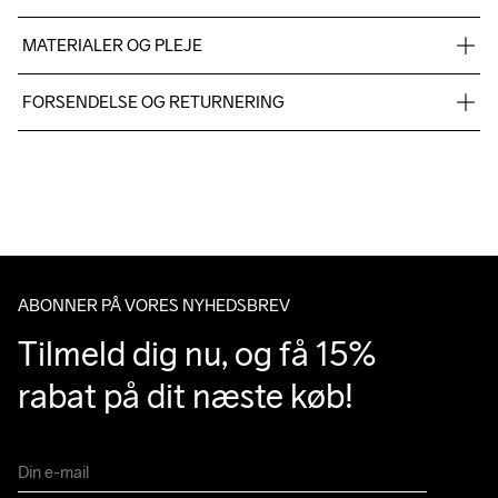
MATERIALER OG PLEJE
Main Face

FORSENDELSE OG RETURNERING
100% Polyester Recycled

Main Back

Vi leverer med UPS, og altid gratis levering med UPS Standard 
100% Polyurethane
over 500 DKK.
Du har altid gratis returnering i 30 dage.
Do Not Bleach
Do Not Dry 
Do Not Tumble
Ironing Low 
Machine wash 
Clean
Temp
40
ABONNER PÅ VORES NYHEDSBREV
Tilmeld dig nu, og få 15% 
rabat på dit næste køb!