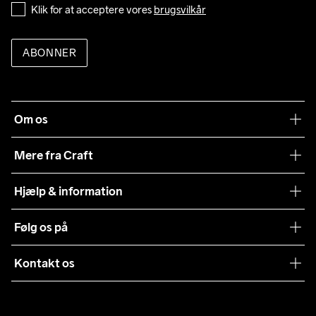
Klik for at acceptere vores 
brugsvilkår
ABONNER
Om os
Vores filosofi
Mere fra Craft
Teamwear
Hjælp & information
Samarbejder
Vilkår og betingelser
Følg os på
Presse
Levering
Sustainability
Kontakt os
Kundeservice
customercare@craftsportswear.com
Vejledninger
+46 (0) 33 722 32 10