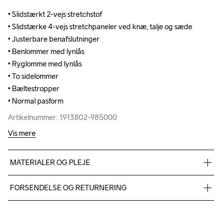
• Slidstærkt 2-vejs stretchstof

• Slidstærkt 2-vejs stretchstof

• Slidstærke 4-vejs stretchpaneler ved knæ, talje og sæde

• Slidstærke 4-vejs stretchpaneler ved knæ, talje og sæde

• Justerbare benafslutninger

• Justerbare benafslutninger

• Benlommer med lynlås

• Benlommer med lynlås

• Ryglomme med lynlås

• Ryglomme med lynlås

• To sidelommer

• To sidelommer

• Bæltestropper

• Bæltestropper

• Normal pasform
• Normal pasform
Artikelnummer: 1913802-985000
Artikelnummer: 1913802-985000
Vis mere
MATERIALER OG PLEJE
Torso: 45% polyamid recycled 50% polyamid 5% elastan

FORSENDELSE OG RETURNERING
Indlæg: 46% polyamid recycled 44% polyamid 10% elastande
Vi leverer med UPS, og altid gratis levering med UPS Standard 
over 500 DKK.