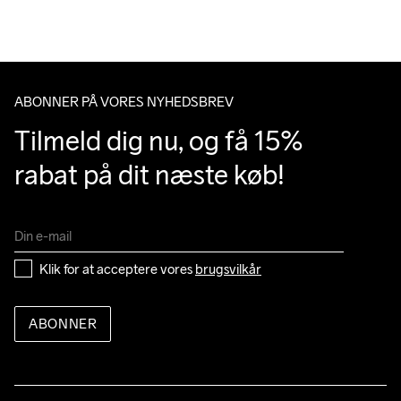
Du har altid gratis returnering i 30 dage.
Do Not Bleach
Do Not Dry 
Do Not Tumble
Ironing Low 
Machine wash 
Clean
Temp
40
ABONNER PÅ VORES NYHEDSBREV
Tilmeld dig nu, og få 15% 
rabat på dit næste køb!
Klik for at acceptere vores 
brugsvilkår
ABONNER