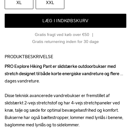
XL
XXL
LÆG I INDKØBSKURV
Gratis fragt ved køb over €50
Gratis returnering inden for 30 dage
PRODUKTBESKRIVELSE
PRO Explore Hiking Pant er slidstærke outdoorbukser med 
PRO Explore Hiking Pant er slidstærke outdoorbukser med 
stretch designet til både korte energiske vandreture og flere 
stretch designet til både korte energiske vandreture og flere 
dages vandreture.

dages vandreture.

Disse teknisk avancerede vandrebukser er fremstillet af 
Disse teknisk avancerede vandrebukser er fremstillet af 
slidstærkt 2-vejs stretchstof og har 4-vejs stretchpaneler ved 
slidstærkt 2-vejs stretchstof og har 4-vejs stretchpaneler ved 
knæ, talje og sæde for optimal bevægelsesfrihed og komfort. 
knæ, talje og sæde for optimal bevægelsesfrihed og komfort. 
Bukserne har også bæltestropper, lommer med lynlås i benene, 
Bukserne har også bæltestropper, lommer med lynlås i benene, 
baglomme med lynlås og to sidelommer.

baglomme med lynlås og to sidelommer.
