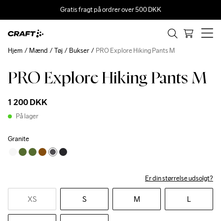
Gratis fragt på ordrer over 500 DKK
Hjem
Mænd
Tøj
Bukser
PRO Explore Hiking Pants M
PRO Explore Hiking Pants M
1 200 DKK
På lager
Granite
Er din størrelse udsolgt?
XS
S
M
L