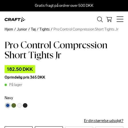
Gratis fragt på ordrer over 500 DKK
Hjem
Junior
Tøj
Tights
Pro Control Compression Short Tights Jr
Pro Control Compression
Outlet
Short Tights Jr
182.50 DKK
Oprindelig pris
365 DKK
På lager
Navy
Er din størrelse udsolgt?