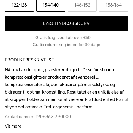
122
/128
134
/140
146
/152
158
/164
LÆG I INDKØBSKURV
Gratis fragt ved køb over €50
Gratis returnering inden for 30 dage
PRODUKTBESKRIVELSE
Når du har det godt, præsterer du godt. Disse funktionelle 
Når du har det godt, præsterer du godt. Disse funktionelle 
kompressionstights er produceret af avanceret 
kompressionstights er produceret af avanceret 
kompressionsmateriale, der fokuserer på muskelstyrke og 
kompressionsmateriale, der fokuserer på muskelstyrke og 
bidrager til optimal kropsstilling. Resultatet er en unik følelse af, 
bidrager til optimal kropsstilling. Resultatet er en unik følelse af, 
at kroppen holdes sammen for at være en kraftfuld enhed klar til 
at kroppen holdes sammen for at være en kraftfuld enhed klar til 
at yde det optimale. Tæt, ergonomisk pasform.
at yde det optimale. Tæt, ergonomisk pasform.
Artikelnummer: 1906862-390000
Artikelnummer: 1906862-390000
Vis mere