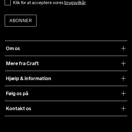
Klik for at acceptere vores 
brugsvilkår
ABONNER
Om os
Vores filosofi
Mere fra Craft
Teamwear
Hjælp & information
Samarbejder
Vilkår og betingelser
Følg os på
Presse
Levering
Sustainability
Kontakt os
Kundeservice
customercare@craftsportswear.com
Vejledninger
+46 (0) 33 722 32 10