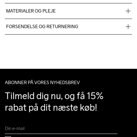
MATERIALER OG PLEJE
Fabric 1: 72% Polyamide 28% Elastane
FORSENDELSE OG RETURNERING
Vi leverer med UPS, og altid gratis levering med UPS Standard 
over 500 DKK.
Do Not Bleach
Do Not Dry 
Do Not Tumble
Ironing Low 
Machine wash 
Du har altid gratis returnering i 30 dage.
Clean
Temp
40
ABONNER PÅ VORES NYHEDSBREV
Tilmeld dig nu, og få 15% 
rabat på dit næste køb!