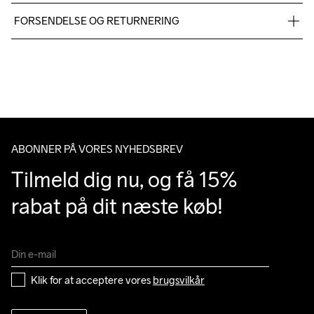
FORSENDELSE OG RETURNERING
Vi leverer med UPS, og altid gratis levering med UPS Standard 
Machine wash 
over 500 DKK.
40
Du har altid gratis returnering i 30 dage.
ABONNER PÅ VORES NYHEDSBREV
Tilmeld dig nu, og få 15% 
rabat på dit næste køb!
Klik for at acceptere vores 
brugsvilkår