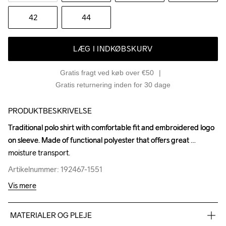
42
44
LÆG I INDKØBSKURV
Gratis fragt ved køb over €50
Gratis returnering inden for 30 dage
PRODUKTBESKRIVELSE
Traditional polo shirt with comfortable fit and embroidered logo 
Traditional polo shirt with comfortable fit and embroidered logo 
on sleeve. Made of functional polyester that offers great 
on sleeve. Made of functional polyester that offers great 
moisture transport.
moisture transport.
Artikelnummer: 192467-1551
Artikelnummer: 192467-1551
Vis mere
MATERIALER OG PLEJE