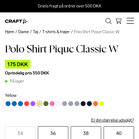
Gratis fragt på ordrer over 500 DKK
Hjem
Dame
Tøj
T-shirts & trøjer
Polo Shirt Pique Classic W
Polo Shirt Pique Classic W
Outlet
175 DKK
Oprindelig pris
350 DKK
På lager
Yellow
Er din størrelse udsolgt?
34
36
38
40