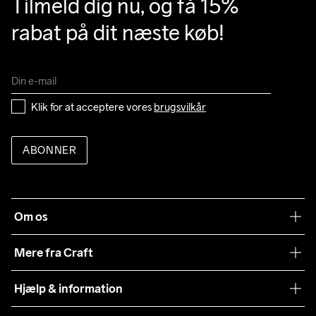
Tilmeld dig nu, og få 15% 
rabat på dit næste køb!
Klik for at acceptere vores 
brugsvilkår
ABONNER
Om os
Vores filosofi
Mere fra Craft
Teamwear
Hjælp & information
Samarbejder
Vilkår og betingelser