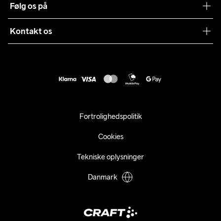
Følg os på
Presse
Levering
Sustainability
Kontakt os
Kundeservice
customercare@craftsportswear.com
Vejledninger
+46 (0) 33 722 32 10
FAQ
Accessibility statement
Fortryd dit køb
Fortrolighedspolitik
Cookies
Tekniske oplysninger
Danmark