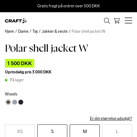
Gratis fragt på ordrer over 500 DKK
Hjem
Dame
Tøj
Jakker & veste
Polar shell jacket W
Polar shell jacket W
Outlet
1 500 DKK
Oprindelig pris
3 000 DKK
På lager
Woods
Er din størrelse udsolgt?
XS
S
M
L