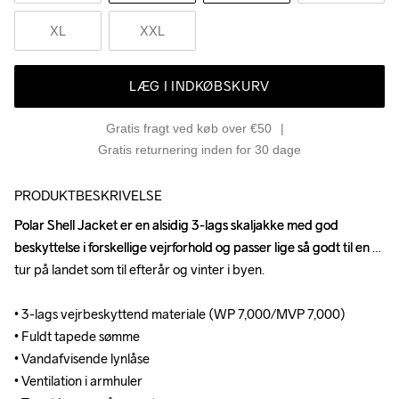
XL
XXL
LÆG I INDKØBSKURV
Gratis fragt ved køb over €50
Gratis returnering inden for 30 dage
PRODUKTBESKRIVELSE
Polar Shell Jacket er en alsidig 3-lags skaljakke med god 
Polar Shell Jacket er en alsidig 3-lags skaljakke med god 
beskyttelse i forskellige vejrforhold og passer lige så godt til en 
beskyttelse i forskellige vejrforhold og passer lige så godt til en 
tur på landet som til efterår og vinter i byen. 

tur på landet som til efterår og vinter i byen. 

• 3-lags vejrbeskyttend materiale (WP 7,000/MVP 7,000)

• 3-lags vejrbeskyttend materiale (WP 7,000/MVP 7,000)

• Fuldt tapede sømme

• Fuldt tapede sømme

• Vandafvisende lynlåse

• Vandafvisende lynlåse

• Ventilation i armhuler

• Ventilation i armhuler
