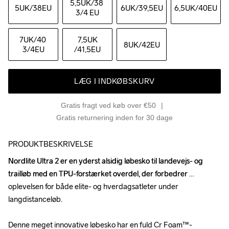
5,5UK
/38 
5UK
/38EU
6UK
/39,5EU
6,5UK
/40EU
3/4 EU
7UK
/40 
7,5UK
8UK
/42EU
3/4EU
/41,5EU
LÆG I INDKØBSKURV
Gratis fragt ved køb over €50
Gratis returnering inden for 30 dage
PRODUKTBESKRIVELSE
Nordlite Ultra 2 er en yderst alsidig løbesko til landevejs- og 
Nordlite Ultra 2 er en yderst alsidig løbesko til landevejs- og 
trailløb med en TPU-forstærket overdel, der forbedrer 
trailløb med en TPU-forstærket overdel, der forbedrer 
oplevelsen for både elite- og hverdagsatleter under 
oplevelsen for både elite- og hverdagsatleter under 
langdistanceløb. 

langdistanceløb. 

Denne meget innovative løbesko har en fuld Cr Foam™-
Denne meget innovative løbesko har en fuld Cr Foam™-