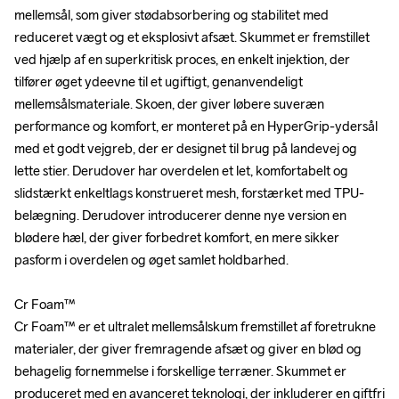
mellemsål, som giver stødabsorbering og stabilitet med 
mellemsål, som giver stødabsorbering og stabilitet med 
reduceret vægt og et eksplosivt afsæt. Skummet er fremstillet 
reduceret vægt og et eksplosivt afsæt. Skummet er fremstillet 
ved hjælp af en superkritisk proces, en enkelt injektion, der 
ved hjælp af en superkritisk proces, en enkelt injektion, der 
tilfører øget ydeevne til et ugiftigt, genanvendeligt 
tilfører øget ydeevne til et ugiftigt, genanvendeligt 
mellemsålsmateriale. Skoen, der giver løbere suveræn 
mellemsålsmateriale. Skoen, der giver løbere suveræn 
performance og komfort, er monteret på en HyperGrip-ydersål 
performance og komfort, er monteret på en HyperGrip-ydersål 
med et godt vejgreb, der er designet til brug på landevej og 
med et godt vejgreb, der er designet til brug på landevej og 
lette stier. Derudover har overdelen et let, komfortabelt og 
lette stier. Derudover har overdelen et let, komfortabelt og 
slidstærkt enkeltlags konstrueret mesh, forstærket med TPU-
slidstærkt enkeltlags konstrueret mesh, forstærket med TPU-
belægning. Derudover introducerer denne nye version en 
belægning. Derudover introducerer denne nye version en 
blødere hæl, der giver forbedret komfort, en mere sikker 
blødere hæl, der giver forbedret komfort, en mere sikker 
pasform i overdelen og øget samlet holdbarhed.

pasform i overdelen og øget samlet holdbarhed.

Cr Foam™

Cr Foam™

Cr Foam™ er et ultralet mellemsålskum fremstillet af foretrukne 
Cr Foam™ er et ultralet mellemsålskum fremstillet af foretrukne 
materialer, der giver fremragende afsæt og giver en blød og 
materialer, der giver fremragende afsæt og giver en blød og 
behagelig fornemmelse i forskellige terræner. Skummet er 
behagelig fornemmelse i forskellige terræner. Skummet er 
produceret med en avanceret teknologi, der inkluderer en giftfri 
produceret med en avanceret teknologi, der inkluderer en giftfri 