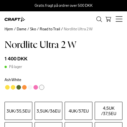
Gratis fragt på ordrer over 500 DKK
Hjem
Dame
Sko
Road to Trail
Nordlite Ultra 2 W
Nordlite Ultra 2 W
1 400 DKK
På lager
Ash White
4,5UK
3UK
/35,5EU
3,5UK
/36EU
4UK
/37EU
/37,5EU