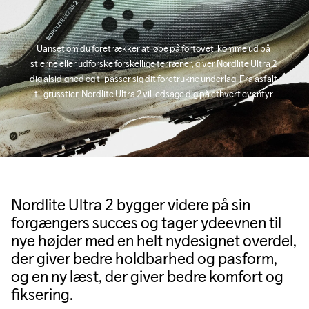
100% Rubber
Uanset om du foretrækker at løbe på fortovet, komme ud på 
stierne eller udforske forskellige terræner, giver Nordlite Ultra 2 
dig alsidighed og tilpasser sig dit foretrukne underlag. Fra asfalt 
til grusstier, Nordlite Ultra 2 vil ledsage dig på ethvert eventyr.
Nordlite Ultra 2 bygger videre på sin
forgængers succes og tager ydeevnen til
nye højder med en helt nydesignet overdel,
der giver bedre holdbarhed og pasform,
og en ny læst, der giver bedre komfort og
fiksering.