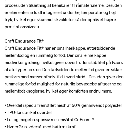
proces uden tilsætning af kemikalier til råmaterialerne. Desuden 
proces uden tilsætning af kemikalier til råmaterialerne. Desuden 
er elementerne fuldt integreret under høj temperatur og højt 
er elementerne fuldt integreret under høj temperatur og højt 
tryk, hvilket øger skummets kvaliteter, så der opnås et højere 
tryk, hvilket øger skummets kvaliteter, så der opnås et højere 
præstationsniveau. 

præstationsniveau. 

Craft Endurance Fit®

Craft Endurance Fit®

Craft Endurance Fit® har en smal hælkappe, et tætsiddende 
Craft Endurance Fit® har en smal hælkappe, et tætsiddende 
mellemfod og en rummelig forfod. Den smalle hælkappe 
mellemfod og en rummelig forfod. Den smalle hælkappe 
modvirker glidning, hvilket giver uovertruffen stabilitet på tværs 
modvirker glidning, hvilket giver uovertruffen stabilitet på tværs 
af alle typer terræn. Den tætsiddende mellemfod giver en sikker 
af alle typer terræn. Den tætsiddende mellemfod giver en sikker 
pasform med masser af selvtillid i hvert skridt. Desuden giver den 
pasform med masser af selvtillid i hvert skridt. Desuden giver den 
rummelige forfod mulighed for naturlig bevægelse af tæerne og 
rummelige forfod mulighed for naturlig bevægelse af tæerne og 
mellemfodsknoglerne, hvilket øger komforten endnu mere.

mellemfodsknoglerne, hvilket øger komforten endnu mere.

• Overdel i specialfremstillet mesh af 50% genanvendt polyester

• Overdel i specialfremstillet mesh af 50% genanvendt polyester

• TPU-forstærket overdel

• TPU-forstærket overdel

• Let og meget responsiv mellemsål af Cr Foam™

• Let og meget responsiv mellemsål af Cr Foam™

• HyperGrip-ydersål med høj trækkraft 

• HyperGrip-ydersål med høj trækkraft 
