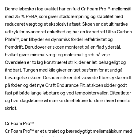
Denne løbesko i topkvalitet har en fuld Cr Foam Pro™-mellemsål 
Denne løbesko i topkvalitet har en fuld Cr Foam Pro™-mellemsål 
med 25 % PEBA, som giver støddæmpning og stabilitet med 
med 25 % PEBA, som giver støddæmpning og stabilitet med 
reduceret vægt og et eksplosivt afsæt. Skoen er det ultimative 
reduceret vægt og et eksplosivt afsæt. Skoen er det ultimative 
udtryk for avanceret enkelhed og har en forbedret Ultra Carbon 
udtryk for avanceret enkelhed og har en forbedret Ultra Carbon 
Plate™, der tilbyder en dynamisk fordel i effektivitet og 
Plate™, der tilbyder en dynamisk fordel i effektivitet og 
fremdrift. Derudover er skoen monteret på en flad ydersål, 
fremdrift. Derudover er skoen monteret på en flad ydersål, 
hvilket giver minimal vægt og maksimalt greb på veje. 
hvilket giver minimal vægt og maksimalt greb på veje. 
Overdelen er to lag konstrueret strik, der er let, behageligt og 
Overdelen er to lag konstrueret strik, der er let, behageligt og 
åndbart. Tungen med kile giver en tæt pasform for at undgå 
åndbart. Tungen med kile giver en tæt pasform for at undgå 
bevægelse i skoen. Desuden sikrer det vævede fiberstykke midt 
bevægelse i skoen. Desuden sikrer det vævede fiberstykke midt 
på foden og det nye Craft Endurance Fit, at skoen sidder godt 
på foden og det nye Craft Endurance Fit, at skoen sidder godt 
fast på både lange løbeture og ved tempointervaller. Eliteatleter 
fast på både lange løbeture og ved tempointervaller. Eliteatleter 
og hverdagsløbere vil mærke de effektive fordele i hvert eneste 
og hverdagsløbere vil mærke de effektive fordele i hvert eneste 
skridt.

skridt.

Cr Foam Pro™

Cr Foam Pro™

Cr Foam Pro™ er et ultralet og bæredygtigt mellemsålskum med 
Cr Foam Pro™ er et ultralet og bæredygtigt mellemsålskum med 