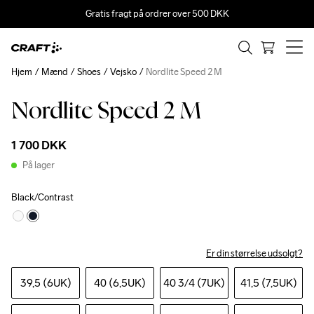
Gratis fragt på ordrer over 500 DKK
Hjem
Mænd
Shoes
Vejsko
Nordlite Speed 2 M
Nordlite Speed 2 M
1 700 DKK
På lager
Black/Contrast
Er din størrelse udsolgt?
39,5 (6UK)
40 (6,5UK)
40 3
/4 (7UK)
41,5 (7,5UK)