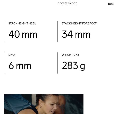
mak
mak
STACK HEIGHT HEEL
STACK HEIGHT FOREFOOT
40 mm
34 mm
DROP 
WEIGHT UK8
6 mm
283 g