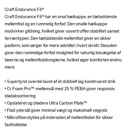
Craft Endurance Fit®

Craft Endurance Fit®

Craft Endurance Fit® har en smal hælkappe, en tætsiddende 
Craft Endurance Fit® har en smal hælkappe, en tætsiddende 
mellemfod og en rummelig forfod. Den smalle hælkappe 
mellemfod og en rummelig forfod. Den smalle hælkappe 
modvirker glidning, hvilket giver uovertruffen stabilitet uanset 
modvirker glidning, hvilket giver uovertruffen stabilitet uanset 
terræntypen. Den tætsiddende mellemfod giver en sikker 
terræntypen. Den tætsiddende mellemfod giver en sikker 
pasform, som sørger for mere selvtillid i hvert skridt. Desuden 
pasform, som sørger for mere selvtillid i hvert skridt. Desuden 
giver den rummelige forfod mulighed for naturlig bevægelse af 
giver den rummelige forfod mulighed for naturlig bevægelse af 
tæerne og mellemfodsknoglerne, hvilket øger komforten endnu 
tæerne og mellemfodsknoglerne, hvilket øger komforten endnu 
mere.

mere.

• Supertynd overdel lavet af et dobbelt lag konstrueret strik

• Supertynd overdel lavet af et dobbelt lag konstrueret strik

• Cr Foam Pro™-mellemsål med 25 % PEBA giver responsiv 
• Cr Foam Pro™-mellemsål med 25 % PEBA giver responsiv 
stødabsorbering

stødabsorbering

• Opdateret og blødere Ultra Carbon Plate™

• Opdateret og blødere Ultra Carbon Plate™

• Flad ydersål giver minimal vægt og maksimalt vejgreb

• Flad ydersål giver minimal vægt og maksimalt vejgreb

• Mikrofiberstykke på indersiden af mellemfoden for sikker 
• Mikrofiberstykke på indersiden af mellemfoden for sikker 
fastholdelse

fastholdelse
