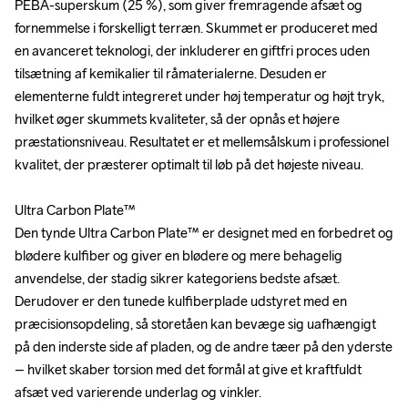
PEBA-superskum (25 %), som giver fremragende afsæt og 
PEBA-superskum (25 %), som giver fremragende afsæt og 
fornemmelse i forskelligt terræn. Skummet er produceret med 
fornemmelse i forskelligt terræn. Skummet er produceret med 
en avanceret teknologi, der inkluderer en giftfri proces uden 
en avanceret teknologi, der inkluderer en giftfri proces uden 
tilsætning af kemikalier til råmaterialerne. Desuden er 
tilsætning af kemikalier til råmaterialerne. Desuden er 
elementerne fuldt integreret under høj temperatur og højt tryk, 
elementerne fuldt integreret under høj temperatur og højt tryk, 
hvilket øger skummets kvaliteter, så der opnås et højere 
hvilket øger skummets kvaliteter, så der opnås et højere 
præstationsniveau. Resultatet er et mellemsålskum i professionel 
præstationsniveau. Resultatet er et mellemsålskum i professionel 
kvalitet, der præsterer optimalt til løb på det højeste niveau.

kvalitet, der præsterer optimalt til løb på det højeste niveau.

Ultra Carbon Plate™

Ultra Carbon Plate™

Den tynde Ultra Carbon Plate™ er designet med en forbedret og 
Den tynde Ultra Carbon Plate™ er designet med en forbedret og 
blødere kulfiber og giver en blødere og mere behagelig 
blødere kulfiber og giver en blødere og mere behagelig 
anvendelse, der stadig sikrer kategoriens bedste afsæt. 
anvendelse, der stadig sikrer kategoriens bedste afsæt. 
Derudover er den tunede kulfiberplade udstyret med en 
Derudover er den tunede kulfiberplade udstyret med en 
præcisionsopdeling, så storetåen kan bevæge sig uafhængigt 
præcisionsopdeling, så storetåen kan bevæge sig uafhængigt 
på den inderste side af pladen, og de andre tæer på den yderste 
på den inderste side af pladen, og de andre tæer på den yderste 
– hvilket skaber torsion med det formål at give et kraftfuldt 
– hvilket skaber torsion med det formål at give et kraftfuldt 
afsæt ved varierende underlag og vinkler.

afsæt ved varierende underlag og vinkler.
