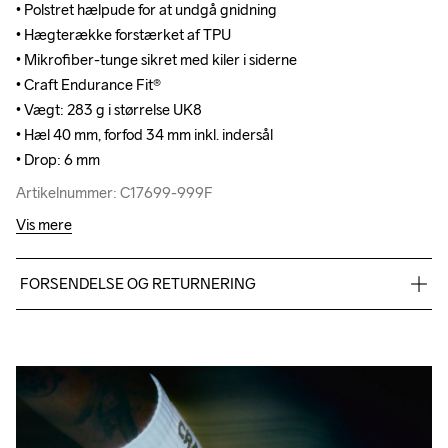
• Polstret hælpude for at undgå gnidning

• Polstret hælpude for at undgå gnidning

• Hægterække forstærket af TPU

• Hægterække forstærket af TPU

• Mikrofiber-tunge sikret med kiler i siderne

• Mikrofiber-tunge sikret med kiler i siderne

• Craft Endurance Fit®

• Craft Endurance Fit®

• Vægt: 283 g i størrelse UK8

• Vægt: 283 g i størrelse UK8

• Hæl 40 mm, forfod 34 mm inkl. indersål

• Hæl 40 mm, forfod 34 mm inkl. indersål

• Drop: 6 mm
• Drop: 6 mm
Artikelnummer: C17699-999F
Artikelnummer: C17699-999F
Vis mere
FORSENDELSE OG RETURNERING
Vi leverer med UPS, og altid gratis levering med UPS Standard 
over 500 DKK.
Du har altid gratis returnering i 30 dage.