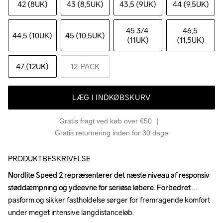
42 (8UK)
43 (8,5UK)
43,5 (9UK)
44 (9,5UK)
45 3
/4 
46,5 
44,5 (10UK)
45 (10,5UK)
(11UK)
(11,5UK)
47 (12UK)
12-PACK
LÆG I INDKØBSKURV
Gratis fragt ved køb over €50
Gratis returnering inden for 30 dage
PRODUKTBESKRIVELSE
Nordlite Speed 2 repræsenterer det næste niveau af responsiv 
Nordlite Speed 2 repræsenterer det næste niveau af responsiv 
støddæmpning og ydeevne for seriøse løbere. Forbedret 
støddæmpning og ydeevne for seriøse løbere. Forbedret 
pasform og sikker fastholdelse sørger for fremragende komfort 
pasform og sikker fastholdelse sørger for fremragende komfort 
under meget intensive langdistanceløb.

under meget intensive langdistanceløb.
