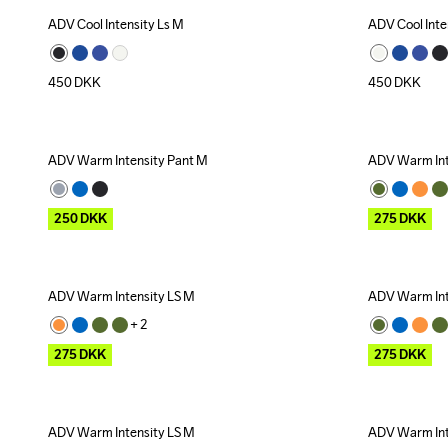
ADV Cool Intensity Ls M
ADV Cool Inte
450
DKK
450
DKK
ADV Warm Intensity Pant M
ADV Warm Int
Outlet
Outlet
250
DKK
275
DKK
ADV Warm Intensity LS M
ADV Warm Int
Outlet
Outlet
+ 
2
275
DKK
275
DKK
ADV Warm Intensity LS M
ADV Warm Int
Outlet
Outlet