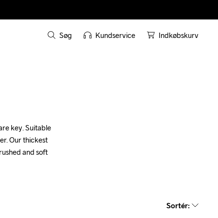
Søg
Kundservice
Indkøbskurv
re key. Suitable 
r. Our thickest 
rushed and soft 
Sortér
: