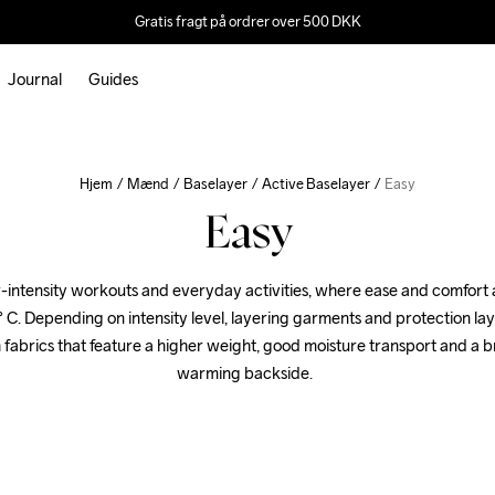
Gratis fragt på ordrer over 500 DKK
Journal
Guides
Hjem
Mænd
Baselayer
Active Baselayer
Easy
Easy
-intensity workouts and everyday activities, where ease and comfort a
° C. Depending on intensity level, layering garments and protection laye
 fabrics that feature a higher weight, good moisture transport and a b
warming backside.  