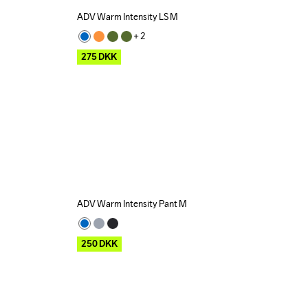
ADV Warm Intensity LS M
Outlet
+ 
2
275
DKK
ADV Warm Intensity Pant M
Outlet
250
DKK