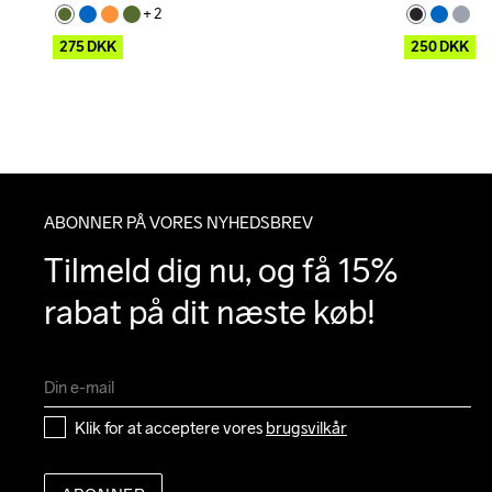
+ 
2
275
DKK
250
DKK
ABONNER PÅ VORES NYHEDSBREV
Tilmeld dig nu, og få 15% 
rabat på dit næste køb!
Klik for at acceptere vores 
brugsvilkår