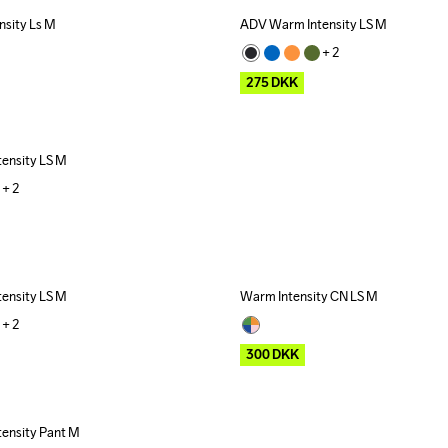
nsity Ls M
ADV Warm Intensity LS M
Outlet
+ 
2
275
DKK
ensity LS M
+ 
2
ensity LS M
Warm Intensity CN LS M
Outlet
+ 
2
300
DKK
ensity Pant M