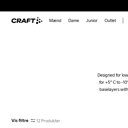
Mænd
Dame
Junior
Outlet
Designed for low
for +5° C to -10
baselayers with
Vis filtre
12
Produkter