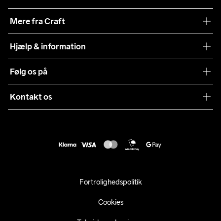
Vores filosofi
Mere fra Craft
Teamwear
Hjælp & information
Samarbejder
Vilkår og betingelser
Følg os på
Presse
Levering
Sustainability
Kontakt os
Kundeservice
customercare@craftsportswear.com
Vejledninger
+46 (0) 33 722 32 10
FAQ
Accessibility statement
Fortryd dit køb
Fortrolighedspolitik
Cookies