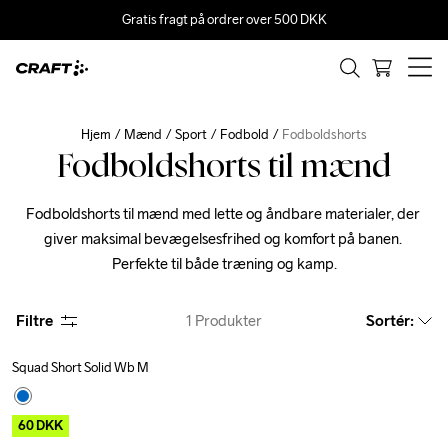
Gratis fragt på ordrer over 500 DKK
Hjem
Mænd
Sport
Fodbold
Fodboldshorts
Fodboldshorts til mænd
Fodboldshorts til mænd med lette og åndbare materialer, der 
giver maksimal bevægelsesfrihed og komfort på banen. 
Perfekte til både træning og kamp.
Filtre
1
Produkter
Sortér
:
Squad Short Solid Wb M
Outlet
60
DKK