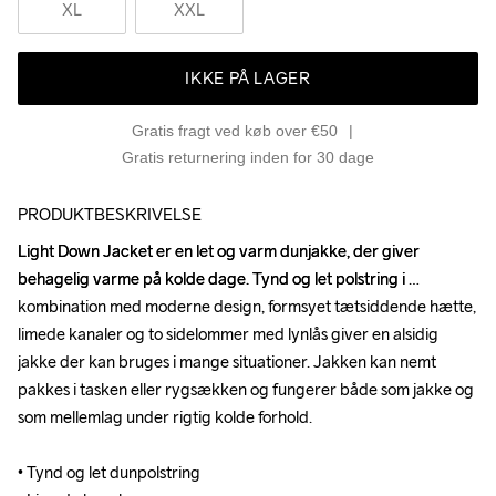
XL
XXL
IKKE PÅ LAGER
Gratis fragt ved køb over €50
Gratis returnering inden for 30 dage
PRODUKTBESKRIVELSE
Light Down Jacket er en let og varm dunjakke, der giver 
Light Down Jacket er en let og varm dunjakke, der giver 
behagelig varme på kolde dage. Tynd og let polstring i 
behagelig varme på kolde dage. Tynd og let polstring i 
kombination med moderne design, formsyet tætsiddende hætte, 
kombination med moderne design, formsyet tætsiddende hætte, 
limede kanaler og to sidelommer med lynlås giver en alsidig 
limede kanaler og to sidelommer med lynlås giver en alsidig 
jakke der kan bruges i mange situationer. Jakken kan nemt 
jakke der kan bruges i mange situationer. Jakken kan nemt 
pakkes i tasken eller rygsækken og fungerer både som jakke og 
pakkes i tasken eller rygsækken og fungerer både som jakke og 
som mellemlag under rigtig kolde forhold.

som mellemlag under rigtig kolde forhold.

• Tynd og let dunpolstring

• Tynd og let dunpolstring
