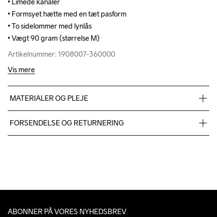
• Limede kanaler

• Limede kanaler

• Formsyet hætte med en tæt pasform

• Formsyet hætte med en tæt pasform

• To sidelommer med lynlås

• To sidelommer med lynlås

• Vægt 90 gram (størrelse M)
• Vægt 90 gram (størrelse M)
Artikelnummer: 1908007-360000
Artikelnummer: 1908007-360000
Vis mere
MATERIALER OG PLEJE
100% polyamid, polstring: 90% dun, 10% fjer, til: 100% 
FORSENDELSE OG RETURNERING
polyamid
Vi leverer med UPS, og altid gratis levering med UPS Standard 
over 500 DKK.
Du har altid gratis returnering i 30 dage.
Machine wash 
40
ABONNER PÅ VORES NYHEDSBREV