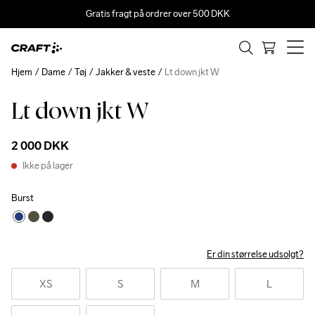
Gratis fragt på ordrer over 500 DKK
Hjem
Dame
Tøj
Jakker & veste
Lt down jkt W
Lt down jkt W
2 000 DKK
Ikke på lager
Burst
Er din størrelse udsolgt?
XS
S
M
L