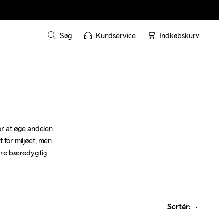
Søg
Kundservice
Indkøbskurv
or at øge andelen 
for miljøet, men 
mere bæredygtig 
Sortér
: