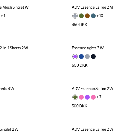
 Mesh Singlet W
ADV Essence Ls Tee 2 M
+ 
1
+ 
10
350
DKK
-In-1 Shorts 2 W
Essence tights 3 W
550
DKK
ants 3 W
ADV Essence Ss Tee 2 W
+ 
7
300
DKK
Singlet 2 W
ADV Essence Ls Tee 2 W