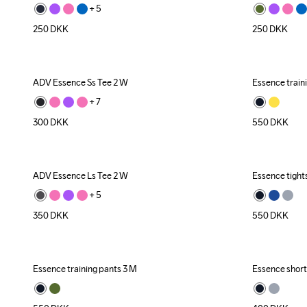
+ 
5
250
DKK
250
DKK
ADV Essence Ss Tee 2 W
Essence train
+ 
7
300
DKK
550
DKK
ADV Essence Ls Tee 2 W
Essence tight
+ 
5
350
DKK
550
DKK
Essence training pants 3 M
Essence short