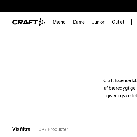
Mænd
Dame
Junior
Outlet
Craft Essence løb
af bæredygtige m
giver også effe
Vis filtre
397
Produkter