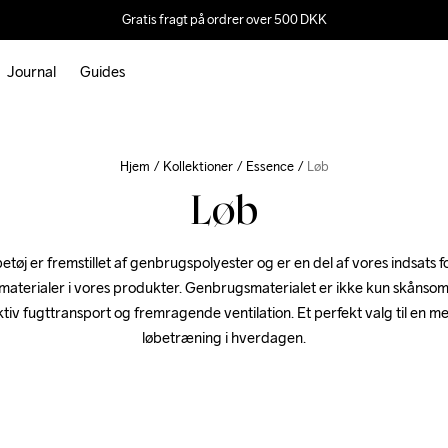
Gratis fragt på ordrer over 500 DKK
Journal
Guides
Hjem
Kollektioner
Essence
Løb
Løb
etøj er fremstillet af genbrugspolyester og er en del af vores indsats f
aterialer i vores produkter. Genbrugsmaterialet er ikke kun skånsomt 
ktiv fugttransport og fremragende ventilation. Et perfekt valg til en 
løbetræning i hverdagen.