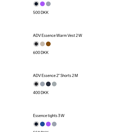
500
DKK
ADV Essence Warm Vest 2 W
600
DKK
ADV Essence 2" Shorts 2 M
400
DKK
Essence tights 3 W