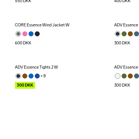
550
DKK
400
DKK
CORE Essence Wind Jacket W
ADV Essence 
600
DKK
300
DKK
ADV Essence Tights 2 W
ADV Essence 
Outlet
+ 
8
300
DKK
300
DKK