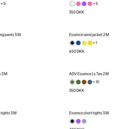
+ 
5
+ 
5
350
DKK
ing pants 3 W
Essence wind jacket 2 M
+ 
1
650
DKK
s 3 M
ADV Essence Ls Tee 2 M
+ 
10
350
DKK
 tights 3 M
Essence short tights 3 W