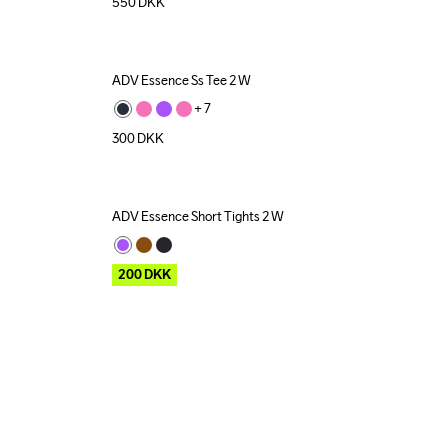
550
DKK
ADV Essence Ss Tee 2 W
+ 
7
300
DKK
ADV Essence Short Tights 2 W
Outlet
200
DKK