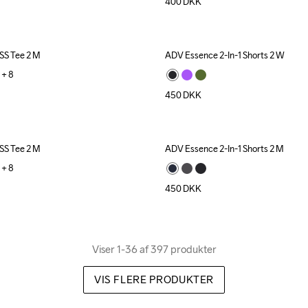
400
DKK
SS Tee 2 M
ADV Essence 2-In-1 Shorts 2 W
+ 
8
450
DKK
SS Tee 2 M
ADV Essence 2-In-1 Shorts 2 M
+ 
8
450
DKK
Viser 1-36 af 397 produkter
VIS FLERE PRODUKTER