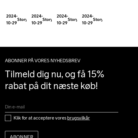
in
First
it’s
with
Adversity
100
2024-
2024-
2024-
2024-
hard”
Ida
Story
Story
Story
Story
10-29
10-29
10-29
10-29
Miler
Nilsson
ABONNER PÅ VORES NYHEDSBREV
Tilmeld dig nu, og få 15% 
rabat på dit næste køb!
Klik for at acceptere vores 
brugsvilkår
ABONNER