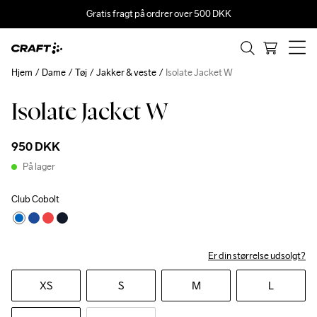
Gratis fragt på ordrer over 500 DKK
Hjem
Dame
Tøj
Jakker & veste
Isolate Jacket W
Isolate Jacket W
950 DKK
På lager
Club Cobolt
Er din størrelse udsolgt?
XS
S
M
L