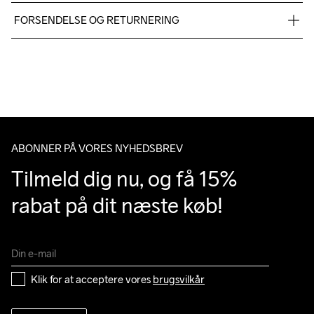
Fabric 1: 100% Polyester
FORSENDELSE OG RETURNERING
Vi leverer med UPS, og altid gratis levering med UPS Standard 
over 500 DKK.
Do Not Bleach
Do Not Dry 
Do Not Iron
Machine wash 
Tumble Low 
Du har altid gratis returnering i 30 dage.
Clean
40
Temp
ABONNER PÅ VORES NYHEDSBREV
Tilmeld dig nu, og få 15% 
rabat på dit næste køb!
Klik for at acceptere vores 
brugsvilkår