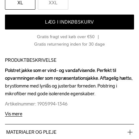
XL
XXL
LÆG I INDKØBSKURV
Gratis fragt ved køb over €50
Gratis returnering inden for 30 dage
PRODUKTBESKRIVELSE
Polstret jakke som er vind- og vandafvisende. Perfekt til 
Polstret jakke som er vind- og vandafvisende. Perfekt til 
opvarmningen eller som repræsentationsjakke. Aftagelig hætte, 
opvarmningen eller som repræsentationsjakke. Aftagelig hætte, 
brystlomme med lynlås og justerbar forneden. Polstring i 
brystlomme med lynlås og justerbar forneden. Polstring i 
mikrofiber med gode isolerende egenskaber.
mikrofiber med gode isolerende egenskaber.
Artikelnummer: 1905994-1346
Artikelnummer: 1905994-1346
Vis mere
MATERIALER OG PLEJE