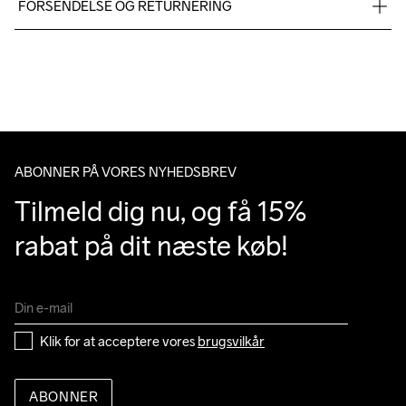
FORSENDELSE OG RETURNERING
Vi leverer med UPS, og altid gratis levering med UPS Standard 
over 500 DKK.
Do Not Bleach
Do Not Dry 
Do Not Iron
Machine wash 
Tumble Low 
Du har altid gratis returnering i 30 dage.
Clean
40
Temp
ABONNER PÅ VORES NYHEDSBREV
Tilmeld dig nu, og få 15% 
rabat på dit næste køb!
Klik for at acceptere vores 
brugsvilkår
ABONNER