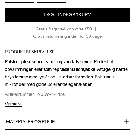
LÆG I INDKØBSKURV
Gratis fragt ved køb over €50
Gratis returnering inden for 30 dage
PRODUKTBESKRIVELSE
Polstret jakke som er vind- og vandafvisende. Perfekt til 
Polstret jakke som er vind- og vandafvisende. Perfekt til 
opvarmningen eller som repræsentationsjakke. Aftagelig hætte, 
opvarmningen eller som repræsentationsjakke. Aftagelig hætte, 
brystlomme med lynlås og justerbar forneden. Polstring i 
brystlomme med lynlås og justerbar forneden. Polstring i 
mikrofiber med gode isolerende egenskaber.
mikrofiber med gode isolerende egenskaber.
Artikelnummer: 1905994-1430
Artikelnummer: 1905994-1430
Vis mere
MATERIALER OG PLEJE
Fabric 1: 100% Polyester