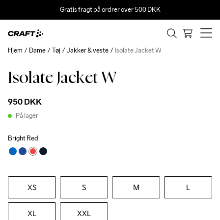
Gratis fragt på ordrer over 500 DKK
Hjem
Dame
Tøj
Jakker & veste
Isolate Jacket W
Isolate Jacket W
950 DKK
På lager
Bright Red
XS
S
M
L
XL
XXL