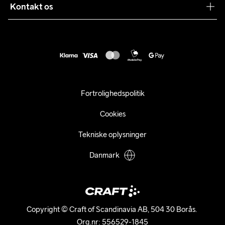
Sustainability
Kontakt os
Kundeservice
customercare@craftsportswear.com
Vejledninger
+46 (0) 33 722 32 10
FAQ
Accessibility statement
Fortryd dit køb
Fortrolighedspolitik
Cookies
Tekniske oplysninger
Danmark
Copyright © Craft of Scandinavia AB, 504 30 Borås. 

Org.nr: 556529-1845