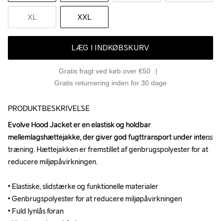
XL
XXL
LÆG I INDKØBSKURV
Gratis fragt ved køb over €50
Gratis returnering inden for 30 dage
PRODUKTBESKRIVELSE
Evolve Hood Jacket er en elastisk og holdbar 
Evolve Hood Jacket er en elastisk og holdbar 
mellemlagshættejakke, der giver god fugttransport under intens 
mellemlagshættejakke, der giver god fugttransport under intens 
træning. Hættejakken er fremstillet af genbrugspolyester for at 
træning. Hættejakken er fremstillet af genbrugspolyester for at 
reducere miljøpåvirkningen. 

reducere miljøpåvirkningen. 

• Elastiske, slidstærke og funktionelle materialer

• Elastiske, slidstærke og funktionelle materialer

• Genbrugspolyester for at reducere miljøpåvirkningen 

• Genbrugspolyester for at reducere miljøpåvirkningen 

• Fuld lynlås foran 

• Fuld lynlås foran 
