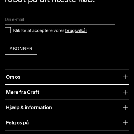
Klik for at acceptere vores 
brugsvilkår
ABONNER
Om os
Vores filosofi
Mere fra Craft
Teamwear
Hjælp & information
Samarbejder
Vilkår og betingelser
Følg os på
Presse
Levering