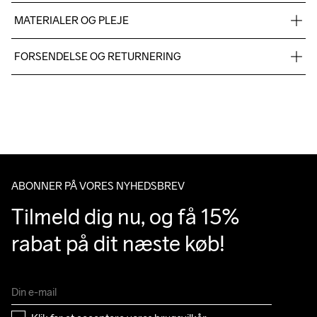
MATERIALER OG PLEJE
100% recycled polyester
FORSENDELSE OG RETURNERING
Vi leverer med UPS, og altid gratis levering med UPS Standard 
over 500 DKK.
Do Not Bleach
Do Not Dry 
Do Not Tumble
Ironing Low 
Machine wash 
Du har altid gratis returnering i 30 dage.
Clean
Temp
40
ABONNER PÅ VORES NYHEDSBREV
Tilmeld dig nu, og få 15% 
rabat på dit næste køb!