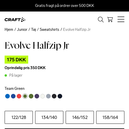
Gratis fragt på ordrer over 500 DKK
Hjem
Junior
Tøj
Sweatshirts
Evolve Halfzip Jr
Evolve Halfzip Jr
Outlet
175 DKK
Oprindelig pris
350 DKK
På lager
Team Green
122
/128
134
/140
146
/152
158
/164