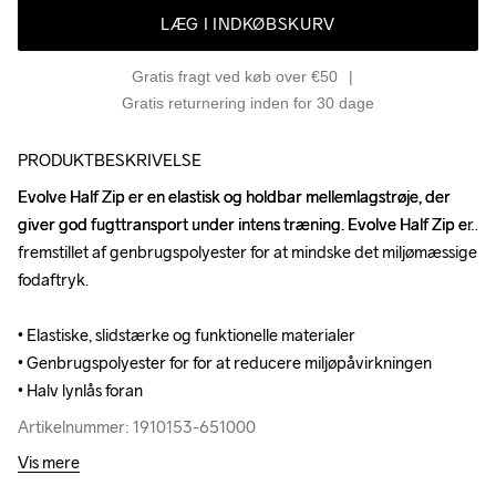
LÆG I INDKØBSKURV
Gratis fragt ved køb over €50
Gratis returnering inden for 30 dage
PRODUKTBESKRIVELSE
Evolve Half Zip er en elastisk og holdbar mellemlagstrøje, der 
Evolve Half Zip er en elastisk og holdbar mellemlagstrøje, der 
giver god fugttransport under intens træning. Evolve Half Zip er 
giver god fugttransport under intens træning. Evolve Half Zip er 
fremstillet af genbrugspolyester for at mindske det miljømæssige 
fremstillet af genbrugspolyester for at mindske det miljømæssige 
fodaftryk.

fodaftryk.

• Elastiske, slidstærke og funktionelle materialer

• Elastiske, slidstærke og funktionelle materialer

• Genbrugspolyester for for at reducere miljøpåvirkningen

• Genbrugspolyester for for at reducere miljøpåvirkningen

• Halv lynlås foran
• Halv lynlås foran
Artikelnummer: 1910153-651000
Artikelnummer: 1910153-651000
Vis mere