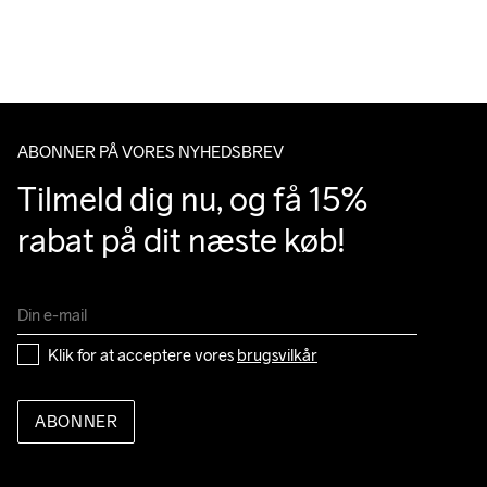
over 500 DKK.
Do Not Bleach
Do Not Iron
Do Not Tumble
Machine wash 
Du har altid gratis returnering i 30 dage.
40
ABONNER PÅ VORES NYHEDSBREV
Tilmeld dig nu, og få 15% 
rabat på dit næste køb!
Klik for at acceptere vores 
brugsvilkår
ABONNER