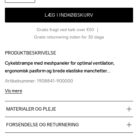
LÆG I INDKØBSKURV
Gratis fragt ved køb over €50
Gratis returnering inden for 30 dage
PRODUKTBESKRIVELSE
Cykelstrømpe med meshpaneler for optimal ventilation, 
Cykelstrømpe med meshpaneler for optimal ventilation, 
ergonomisk pasform og brede elastiske manchetter.
ergonomisk pasform og brede elastiske manchetter.
Artikelnummer: 1908841-900000
Artikelnummer: 1908841-900000
Vis mere
MATERIALER OG PLEJE
98% Polyamide 2% Elastane
FORSENDELSE OG RETURNERING
Vi leverer med UPS, og altid gratis levering med UPS Standard 