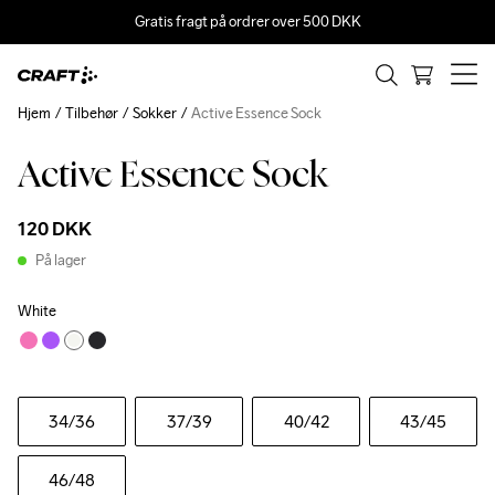
Gratis fragt på ordrer over 500 DKK
Hjem
Tilbehør
Sokker
Active Essence Sock
Active Essence Sock
120 DKK
På lager
White
34
/36
37
/39
40
/42
43
/45
46
/48