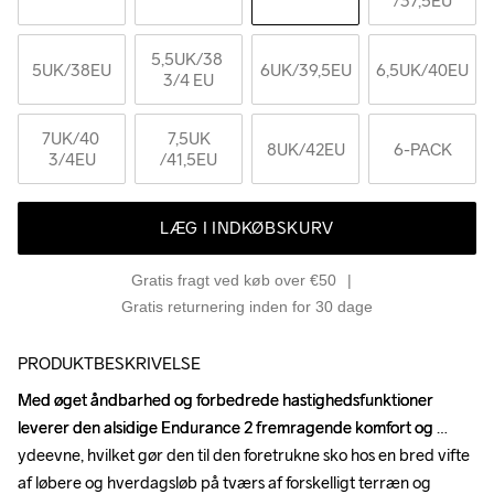
/37,5EU
5,5UK
/38 
5UK
/38EU
6UK
/39,5EU
6,5UK
/40EU
3/4 EU
7UK
/40 
7,5UK
8UK
/42EU
6-PACK
3/4EU
/41,5EU
LÆG I INDKØBSKURV
Gratis fragt ved køb over €50
Gratis returnering inden for 30 dage
PRODUKTBESKRIVELSE
Med øget åndbarhed og forbedrede hastighedsfunktioner 
Med øget åndbarhed og forbedrede hastighedsfunktioner 
leverer den alsidige Endurance 2 fremragende komfort og 
leverer den alsidige Endurance 2 fremragende komfort og 
ydeevne, hvilket gør den til den foretrukne sko hos en bred vifte 
ydeevne, hvilket gør den til den foretrukne sko hos en bred vifte 
af løbere og hverdagsløb på tværs af forskelligt terræn og 
af løbere og hverdagsløb på tværs af forskelligt terræn og 