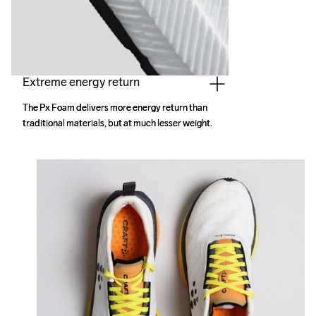
Extreme energy return
The Px Foam delivers more energy return than 
The Px Foam delivers more energy return than 
traditional materials, but at much lesser weight.
traditional materials, but at much lesser weight.