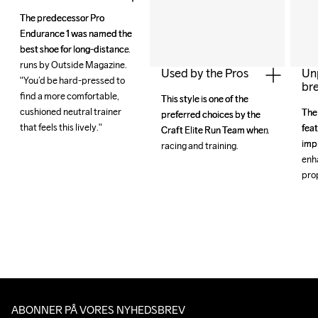
The predecessor Pro 
The predecessor Pro 
Endurance 1 was named the 
Endurance 1 was named the 
best shoe for long-distance 
best shoe for long-distance 
runs by Outside Magazine. 
runs by Outside Magazine. 
Used by the Pros
Un
"You’d be hard-pressed to 
"You’d be hard-pressed to 
bre
find a more comfortable, 
find a more comfortable, 
This style is one of the 
This style is one of the 
cushioned neutral trainer 
cushioned neutral trainer 
The
The
preferred choices by the 
preferred choices by the 
that feels this lively."
that feels this lively."
feat
feat
Craft Elite Run Team when 
Craft Elite Run Team when 
imp
imp
racing and training.
racing and training.
enh
enh
prop
prop
ABONNER PÅ VORES NYHEDSBREV