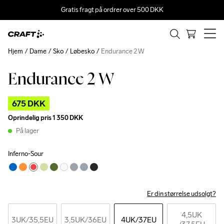
Gratis fragt på ordrer over 500 DKK
Hjem
Dame
Sko
Løbesko
Endurance 2 W
Endurance 2 W
Outlet
675 DKK
Oprindelig pris
1 350 DKK
På lager
Inferno-Sour
Er din størrelse udsolgt?
4,5UK
3UK
/35,5EU
3,5UK
/36EU
4UK
/37EU