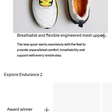
Breathable and flexible engineered mesh upper
The new upper works seamlessly with the foot to 
The new upper works seamlessly with the foot to 
provide unparalleled comfort, breathability and 
provide unparalleled comfort, breathability and 
support with every nimble step.
support with every nimble step.
Explore Endurance 2
Award winner