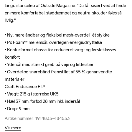
langdistanceløb af Outside Magazine. "Du får svært ved at finde 
langdistanceløb af Outside Magazine. "Du får svært ved at finde 
en mere komfortabel, støddæmpet og neutral sko, der føles så 
en mere komfortabel, støddæmpet og neutral sko, der føles så 
livlig."

livlig."

• Ny, mere åndbar og fleksibel mesh-overdel i ét stykke

• Ny, mere åndbar og fleksibel mesh-overdel i ét stykke

• Px Foam™ mellemsål: overlegen energiudnyttelse

• Px Foam™ mellemsål: overlegen energiudnyttelse

• Konturformet chassis for reduceret vægt og førsteklasses 
• Konturformet chassis for reduceret vægt og førsteklasses 
komfort

komfort

• Ydersål med stærkt greb på veje og lette stier

• Ydersål med stærkt greb på veje og lette stier

• Overdel og snørebånd fremstillet af 55 % genanvendte 
• Overdel og snørebånd fremstillet af 55 % genanvendte 
materialer

materialer

Craft Endurance Fit® 

Craft Endurance Fit® 

• Vægt: 215 g i størrelse UK5

• Vægt: 215 g i størrelse UK5

• Hæl 37 mm, forfod 28 mm inkl. indersål

• Hæl 37 mm, forfod 28 mm inkl. indersål

• Drop: 9 mm
• Drop: 9 mm
Artikelnummer: 1914833-484533
Artikelnummer: 1914833-484533
Vis mere