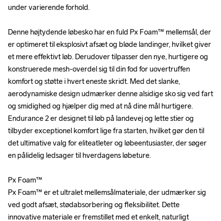
under varierende forhold.

under varierende forhold.

Denne højtydende løbesko har en fuld Px Foam™ mellemsål, der 
Denne højtydende løbesko har en fuld Px Foam™ mellemsål, der 
er optimeret til eksplosivt afsæt og bløde landinger, hvilket giver 
er optimeret til eksplosivt afsæt og bløde landinger, hvilket giver 
et mere effektivt løb. Derudover tilpasser den nye, hurtigere og 
et mere effektivt løb. Derudover tilpasser den nye, hurtigere og 
konstruerede mesh-overdel sig til din fod for uovertruffen 
konstruerede mesh-overdel sig til din fod for uovertruffen 
komfort og støtte i hvert eneste skridt. Med det slanke, 
komfort og støtte i hvert eneste skridt. Med det slanke, 
aerodynamiske design udmærker denne alsidige sko sig ved fart 
aerodynamiske design udmærker denne alsidige sko sig ved fart 
og smidighed og hjælper dig med at nå dine mål hurtigere. 
og smidighed og hjælper dig med at nå dine mål hurtigere. 
Endurance 2 er designet til løb på landevej og lette stier og 
Endurance 2 er designet til løb på landevej og lette stier og 
tilbyder exceptionel komfort lige fra starten, hvilket gør den til 
tilbyder exceptionel komfort lige fra starten, hvilket gør den til 
det ultimative valg for eliteatleter og løbeentusiaster, der søger 
det ultimative valg for eliteatleter og løbeentusiaster, der søger 
en pålidelig ledsager til hverdagens løbeture.

en pålidelig ledsager til hverdagens løbeture.

Px Foam™

Px Foam™

Px Foam™ er et ultralet mellemsålmateriale, der udmærker sig 
Px Foam™ er et ultralet mellemsålmateriale, der udmærker sig 
ved godt afsæt, stødabsorbering og fleksibilitet. Dette 
ved godt afsæt, stødabsorbering og fleksibilitet. Dette 
innovative materiale er fremstillet med et enkelt, naturligt 
innovative materiale er fremstillet med et enkelt, naturligt 