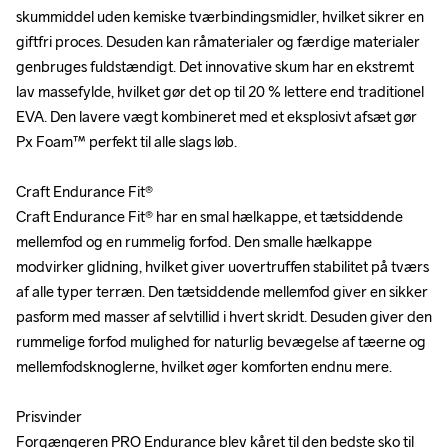
skummiddel uden kemiske tværbindingsmidler, hvilket sikrer en 
skummiddel uden kemiske tværbindingsmidler, hvilket sikrer en 
giftfri proces. Desuden kan råmaterialer og færdige materialer 
giftfri proces. Desuden kan råmaterialer og færdige materialer 
genbruges fuldstændigt. Det innovative skum har en ekstremt 
genbruges fuldstændigt. Det innovative skum har en ekstremt 
lav massefylde, hvilket gør det op til 20 % lettere end traditionel 
lav massefylde, hvilket gør det op til 20 % lettere end traditionel 
EVA. Den lavere vægt kombineret med et eksplosivt afsæt gør 
EVA. Den lavere vægt kombineret med et eksplosivt afsæt gør 
Px Foam™ perfekt til alle slags løb.

Px Foam™ perfekt til alle slags løb.

Craft Endurance Fit®

Craft Endurance Fit®

Craft Endurance Fit® har en smal hælkappe, et tætsiddende 
Craft Endurance Fit® har en smal hælkappe, et tætsiddende 
mellemfod og en rummelig forfod. Den smalle hælkappe 
mellemfod og en rummelig forfod. Den smalle hælkappe 
modvirker glidning, hvilket giver uovertruffen stabilitet på tværs 
modvirker glidning, hvilket giver uovertruffen stabilitet på tværs 
af alle typer terræn. Den tætsiddende mellemfod giver en sikker 
af alle typer terræn. Den tætsiddende mellemfod giver en sikker 
pasform med masser af selvtillid i hvert skridt. Desuden giver den 
pasform med masser af selvtillid i hvert skridt. Desuden giver den 
rummelige forfod mulighed for naturlig bevægelse af tæerne og 
rummelige forfod mulighed for naturlig bevægelse af tæerne og 
mellemfodsknoglerne, hvilket øger komforten endnu mere.

mellemfodsknoglerne, hvilket øger komforten endnu mere.

Prisvinder

Prisvinder

Forgængeren PRO Endurance blev kåret til den bedste sko til 
Forgængeren PRO Endurance blev kåret til den bedste sko til 