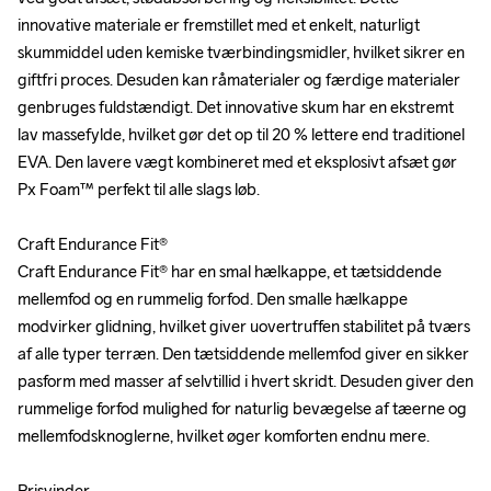
innovative materiale er fremstillet med et enkelt, naturligt 
innovative materiale er fremstillet med et enkelt, naturligt 
skummiddel uden kemiske tværbindingsmidler, hvilket sikrer en 
skummiddel uden kemiske tværbindingsmidler, hvilket sikrer en 
giftfri proces. Desuden kan råmaterialer og færdige materialer 
giftfri proces. Desuden kan råmaterialer og færdige materialer 
genbruges fuldstændigt. Det innovative skum har en ekstremt 
genbruges fuldstændigt. Det innovative skum har en ekstremt 
lav massefylde, hvilket gør det op til 20 % lettere end traditionel 
lav massefylde, hvilket gør det op til 20 % lettere end traditionel 
EVA. Den lavere vægt kombineret med et eksplosivt afsæt gør 
EVA. Den lavere vægt kombineret med et eksplosivt afsæt gør 
Px Foam™ perfekt til alle slags løb.

Px Foam™ perfekt til alle slags løb.

Craft Endurance Fit®

Craft Endurance Fit®

Craft Endurance Fit® har en smal hælkappe, et tætsiddende 
Craft Endurance Fit® har en smal hælkappe, et tætsiddende 
mellemfod og en rummelig forfod. Den smalle hælkappe 
mellemfod og en rummelig forfod. Den smalle hælkappe 
modvirker glidning, hvilket giver uovertruffen stabilitet på tværs 
modvirker glidning, hvilket giver uovertruffen stabilitet på tværs 
af alle typer terræn. Den tætsiddende mellemfod giver en sikker 
af alle typer terræn. Den tætsiddende mellemfod giver en sikker 
pasform med masser af selvtillid i hvert skridt. Desuden giver den 
pasform med masser af selvtillid i hvert skridt. Desuden giver den 
rummelige forfod mulighed for naturlig bevægelse af tæerne og 
rummelige forfod mulighed for naturlig bevægelse af tæerne og 
mellemfodsknoglerne, hvilket øger komforten endnu mere.

mellemfodsknoglerne, hvilket øger komforten endnu mere.

Prisvinder

Prisvinder
