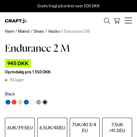
Gratis fragt på ordrer over 500 DKK
Hjem
Mænd
Shoes
Vejsko
Endurance 2 M
Endurance 2 M
Outlet
945 DKK
Oprindelig pris
1 350 DKK
På lager
Black
7UK
/40 3/4 
7,5UK
6UK
/39,5EU
6,5UK
/40EU
EU
/41,5EU