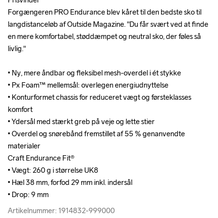
Forgængeren PRO Endurance blev kåret til den bedste sko til 
Forgængeren PRO Endurance blev kåret til den bedste sko til 
langdistanceløb af Outside Magazine. "Du får svært ved at finde 
langdistanceløb af Outside Magazine. "Du får svært ved at finde 
en mere komfortabel, støddæmpet og neutral sko, der føles så 
en mere komfortabel, støddæmpet og neutral sko, der føles så 
livlig."

livlig."

• Ny, mere åndbar og fleksibel mesh-overdel i ét stykke

• Ny, mere åndbar og fleksibel mesh-overdel i ét stykke

• Px Foam™ mellemsål: overlegen energiudnyttelse

• Px Foam™ mellemsål: overlegen energiudnyttelse

• Konturformet chassis for reduceret vægt og førsteklasses 
• Konturformet chassis for reduceret vægt og førsteklasses 
komfort

komfort

• Ydersål med stærkt greb på veje og lette stier 

• Ydersål med stærkt greb på veje og lette stier 

• Overdel og snørebånd fremstillet af 55 % genanvendte 
• Overdel og snørebånd fremstillet af 55 % genanvendte 
materialer

materialer

Craft Endurance Fit® 

Craft Endurance Fit® 

• Vægt: 260 g i størrelse UK8 

• Vægt: 260 g i størrelse UK8 

• Hæl 38 mm, forfod 29 mm inkl. indersål

• Hæl 38 mm, forfod 29 mm inkl. indersål

• Drop: 9 mm
• Drop: 9 mm
Artikelnummer: 1914832-999000
Artikelnummer: 1914832-999000