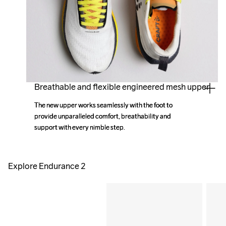
Breathable and flexible engineered mesh upper
The new upper works seamlessly with the foot to 
The new upper works seamlessly with the foot to 
provide unparalleled comfort, breathability and 
provide unparalleled comfort, breathability and 
support with every nimble step.
support with every nimble step.
Explore Endurance 2