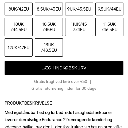
8UK
/42EU
8,5UK
/43EU
9UK
/43,5EU
9,5UK
/44EU
10UK
10,5UK
11UK
/45 
11,5UK
/44,5EU
/45EU
3/4EU
/46,5EU
13UK
12UK
/47EU
/48,5EU
LÆG I INDKØBSKURV
Gratis fragt ved køb over €50
Gratis returnering inden for 30 dage
PRODUKTBESKRIVELSE
Med øget åndbarhed og forbedrede hastighedsfunktioner 
Med øget åndbarhed og forbedrede hastighedsfunktioner 
leverer den alsidige Endurance 2 fremragende komfort og 
leverer den alsidige Endurance 2 fremragende komfort og 
ydeevne, hvilket gør den til den foretrukne sko hos en bred vifte 
ydeevne, hvilket gør den til den foretrukne sko hos en bred vifte 