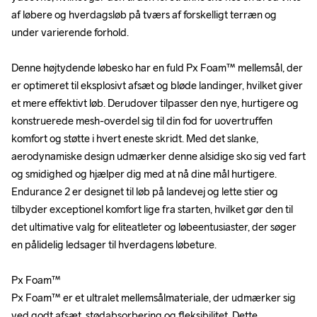
af løbere og hverdagsløb på tværs af forskelligt terræn og 
af løbere og hverdagsløb på tværs af forskelligt terræn og 
under varierende forhold.

under varierende forhold.

Denne højtydende løbesko har en fuld Px Foam™ mellemsål, der 
Denne højtydende løbesko har en fuld Px Foam™ mellemsål, der 
er optimeret til eksplosivt afsæt og bløde landinger, hvilket giver 
er optimeret til eksplosivt afsæt og bløde landinger, hvilket giver 
et mere effektivt løb. Derudover tilpasser den nye, hurtigere og 
et mere effektivt løb. Derudover tilpasser den nye, hurtigere og 
konstruerede mesh-overdel sig til din fod for uovertruffen 
konstruerede mesh-overdel sig til din fod for uovertruffen 
komfort og støtte i hvert eneste skridt. Med det slanke, 
komfort og støtte i hvert eneste skridt. Med det slanke, 
aerodynamiske design udmærker denne alsidige sko sig ved fart 
aerodynamiske design udmærker denne alsidige sko sig ved fart 
og smidighed og hjælper dig med at nå dine mål hurtigere. 
og smidighed og hjælper dig med at nå dine mål hurtigere. 
Endurance 2 er designet til løb på landevej og lette stier og 
Endurance 2 er designet til løb på landevej og lette stier og 
tilbyder exceptionel komfort lige fra starten, hvilket gør den til 
tilbyder exceptionel komfort lige fra starten, hvilket gør den til 
det ultimative valg for eliteatleter og løbeentusiaster, der søger 
det ultimative valg for eliteatleter og løbeentusiaster, der søger 
en pålidelig ledsager til hverdagens løbeture.

en pålidelig ledsager til hverdagens løbeture.

Px Foam™

Px Foam™

Px Foam™ er et ultralet mellemsålmateriale, der udmærker sig 
Px Foam™ er et ultralet mellemsålmateriale, der udmærker sig 
ved godt afsæt, stødabsorbering og fleksibilitet. Dette 
ved godt afsæt, stødabsorbering og fleksibilitet. Dette 