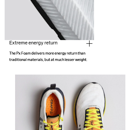
Extreme energy return
The Px Foam delivers more energy return than 
The Px Foam delivers more energy return than 
traditional materials, but at much lesser weight.
traditional materials, but at much lesser weight.