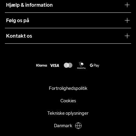
Teamwear
Hjælp & information
Samarbejder
Vilkår og betingelser
Følg os på
Presse
Levering
Sustainability
Kontakt os
Kundeservice
customercare@craftsportswear.com
Vejledninger
+46 (0) 33 722 32 10
FAQ
Accessibility statement
Fortryd dit køb
Fortrolighedspolitik
Cookies
Tekniske oplysninger
Danmark