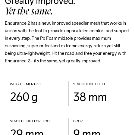
Greatly improved.
Yet the same.
Endurance 2 has a new, improved speedier mesh that works in 
unison with the foot to provide unparalleled comfort and support 
in every step. The Px Foam midsole provides maximum 
cushioning, superior feel and extreme energy return yet still 
being ultra-lightweight. Hit the road and free your energy with 
Endurance 2– it’s the same, yet greatly improved. 
WEIGHT - MEN UK8
STACK HEIGHT HEEL
260 g
38 mm
STACK HEIGHT FOREFOOT
DROP
29 mm
9 mm