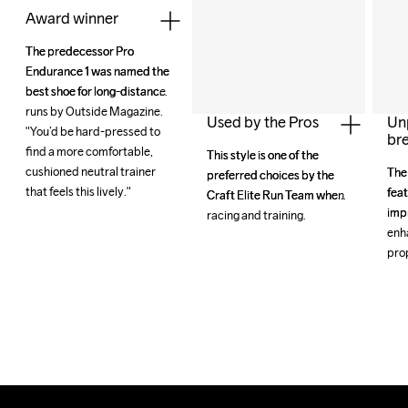
Award winner
The predecessor Pro 
The predecessor Pro 
Endurance 1 was named the 
Endurance 1 was named the 
best shoe for long-distance 
best shoe for long-distance 
runs by Outside Magazine. 
runs by Outside Magazine. 
Used by the Pros
Un
"You’d be hard-pressed to 
"You’d be hard-pressed to 
bre
find a more comfortable, 
find a more comfortable, 
This style is one of the 
This style is one of the 
cushioned neutral trainer 
cushioned neutral trainer 
The
The
preferred choices by the 
preferred choices by the 
that feels this lively."
that feels this lively."
feat
feat
Craft Elite Run Team when 
Craft Elite Run Team when 
imp
imp
racing and training.
racing and training.
enh
enh
prop
prop