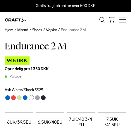
Gratis fragt på ordrer over 500 DKK
Hjem
Mænd
Shoes
Vejsko
Endurance 2 M
Endurance 2 M
Outlet
945 DKK
Oprindelig pris
1 350 DKK
På lager
Ash White/ Shock SS25
7UK
/40 3/4 
7,5UK
6UK
/39,5EU
6,5UK
/40EU
EU
/41,5EU