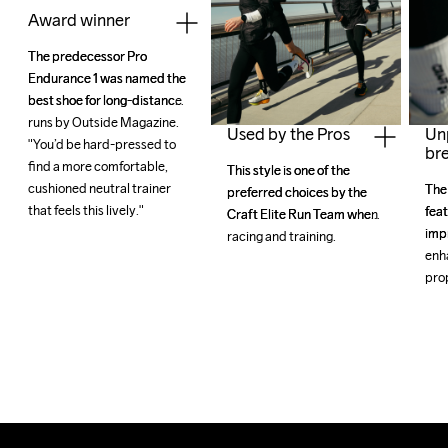
Award winner
The predecessor Pro 
The predecessor Pro 
Endurance 1 was named the 
Endurance 1 was named the 
best shoe for long-distance 
best shoe for long-distance 
runs by Outside Magazine. 
runs by Outside Magazine. 
Used by the Pros
Un
"You’d be hard-pressed to 
"You’d be hard-pressed to 
bre
find a more comfortable, 
find a more comfortable, 
This style is one of the 
This style is one of the 
cushioned neutral trainer 
cushioned neutral trainer 
The
The
preferred choices by the 
preferred choices by the 
that feels this lively."
that feels this lively."
feat
feat
Craft Elite Run Team when 
Craft Elite Run Team when 
imp
imp
racing and training.
racing and training.
enh
enh
prop
prop