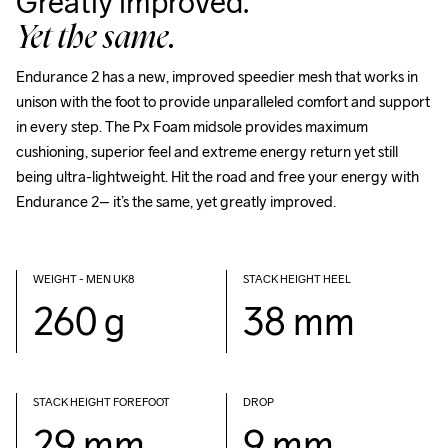
Greatly improved.
Yet the same.
Endurance 2 has a new, improved speedier mesh that works in 
unison with the foot to provide unparalleled comfort and support 
in every step. The Px Foam midsole provides maximum 
cushioning, superior feel and extreme energy return yet still 
being ultra-lightweight. Hit the road and free your energy with 
Endurance 2– it’s the same, yet greatly improved. 
WEIGHT - MEN UK8
STACK HEIGHT HEEL
260 g
38 mm
STACK HEIGHT FOREFOOT
DROP
29 mm
9 mm