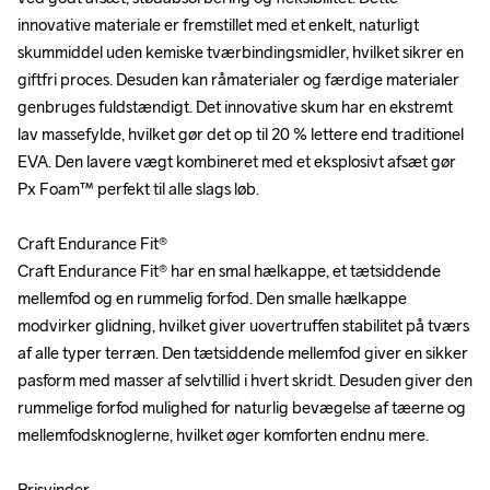
innovative materiale er fremstillet med et enkelt, naturligt 
innovative materiale er fremstillet med et enkelt, naturligt 
skummiddel uden kemiske tværbindingsmidler, hvilket sikrer en 
skummiddel uden kemiske tværbindingsmidler, hvilket sikrer en 
giftfri proces. Desuden kan råmaterialer og færdige materialer 
giftfri proces. Desuden kan råmaterialer og færdige materialer 
genbruges fuldstændigt. Det innovative skum har en ekstremt 
genbruges fuldstændigt. Det innovative skum har en ekstremt 
lav massefylde, hvilket gør det op til 20 % lettere end traditionel 
lav massefylde, hvilket gør det op til 20 % lettere end traditionel 
EVA. Den lavere vægt kombineret med et eksplosivt afsæt gør 
EVA. Den lavere vægt kombineret med et eksplosivt afsæt gør 
Px Foam™ perfekt til alle slags løb.

Px Foam™ perfekt til alle slags løb.

Craft Endurance Fit®

Craft Endurance Fit®

Craft Endurance Fit® har en smal hælkappe, et tætsiddende 
Craft Endurance Fit® har en smal hælkappe, et tætsiddende 
mellemfod og en rummelig forfod. Den smalle hælkappe 
mellemfod og en rummelig forfod. Den smalle hælkappe 
modvirker glidning, hvilket giver uovertruffen stabilitet på tværs 
modvirker glidning, hvilket giver uovertruffen stabilitet på tværs 
af alle typer terræn. Den tætsiddende mellemfod giver en sikker 
af alle typer terræn. Den tætsiddende mellemfod giver en sikker 
pasform med masser af selvtillid i hvert skridt. Desuden giver den 
pasform med masser af selvtillid i hvert skridt. Desuden giver den 
rummelige forfod mulighed for naturlig bevægelse af tæerne og 
rummelige forfod mulighed for naturlig bevægelse af tæerne og 
mellemfodsknoglerne, hvilket øger komforten endnu mere.

mellemfodsknoglerne, hvilket øger komforten endnu mere.

Prisvinder

Prisvinder
