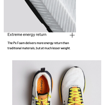
Extreme energy return
The Px Foam delivers more energy return than 
The Px Foam delivers more energy return than 
traditional materials, but at much lesser weight.
traditional materials, but at much lesser weight.