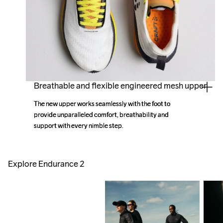
Breathable and flexible engineered mesh upper
The new upper works seamlessly with the foot to 
The new upper works seamlessly with the foot to 
provide unparalleled comfort, breathability and 
provide unparalleled comfort, breathability and 
support with every nimble step.
support with every nimble step.
Explore Endurance 2