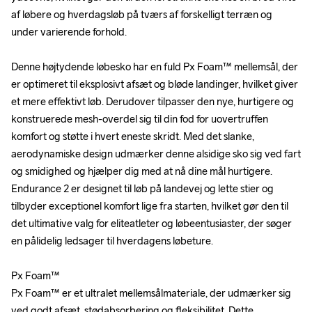
af løbere og hverdagsløb på tværs af forskelligt terræn og 
af løbere og hverdagsløb på tværs af forskelligt terræn og 
under varierende forhold.

under varierende forhold.

Denne højtydende løbesko har en fuld Px Foam™ mellemsål, der 
Denne højtydende løbesko har en fuld Px Foam™ mellemsål, der 
er optimeret til eksplosivt afsæt og bløde landinger, hvilket giver 
er optimeret til eksplosivt afsæt og bløde landinger, hvilket giver 
et mere effektivt løb. Derudover tilpasser den nye, hurtigere og 
et mere effektivt løb. Derudover tilpasser den nye, hurtigere og 
konstruerede mesh-overdel sig til din fod for uovertruffen 
konstruerede mesh-overdel sig til din fod for uovertruffen 
komfort og støtte i hvert eneste skridt. Med det slanke, 
komfort og støtte i hvert eneste skridt. Med det slanke, 
aerodynamiske design udmærker denne alsidige sko sig ved fart 
aerodynamiske design udmærker denne alsidige sko sig ved fart 
og smidighed og hjælper dig med at nå dine mål hurtigere. 
og smidighed og hjælper dig med at nå dine mål hurtigere. 
Endurance 2 er designet til løb på landevej og lette stier og 
Endurance 2 er designet til løb på landevej og lette stier og 
tilbyder exceptionel komfort lige fra starten, hvilket gør den til 
tilbyder exceptionel komfort lige fra starten, hvilket gør den til 
det ultimative valg for eliteatleter og løbeentusiaster, der søger 
det ultimative valg for eliteatleter og løbeentusiaster, der søger 
en pålidelig ledsager til hverdagens løbeture.

en pålidelig ledsager til hverdagens løbeture.

Px Foam™

Px Foam™

Px Foam™ er et ultralet mellemsålmateriale, der udmærker sig 
Px Foam™ er et ultralet mellemsålmateriale, der udmærker sig 
ved godt afsæt, stødabsorbering og fleksibilitet. Dette 
ved godt afsæt, stødabsorbering og fleksibilitet. Dette 