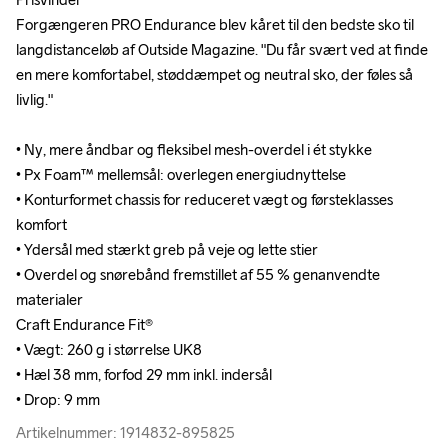
Forgængeren PRO Endurance blev kåret til den bedste sko til 
Forgængeren PRO Endurance blev kåret til den bedste sko til 
langdistanceløb af Outside Magazine. "Du får svært ved at finde 
langdistanceløb af Outside Magazine. "Du får svært ved at finde 
en mere komfortabel, støddæmpet og neutral sko, der føles så 
en mere komfortabel, støddæmpet og neutral sko, der føles så 
livlig."

livlig."

• Ny, mere åndbar og fleksibel mesh-overdel i ét stykke

• Ny, mere åndbar og fleksibel mesh-overdel i ét stykke

• Px Foam™ mellemsål: overlegen energiudnyttelse

• Px Foam™ mellemsål: overlegen energiudnyttelse

• Konturformet chassis for reduceret vægt og førsteklasses 
• Konturformet chassis for reduceret vægt og førsteklasses 
komfort

komfort

• Ydersål med stærkt greb på veje og lette stier 

• Ydersål med stærkt greb på veje og lette stier 

• Overdel og snørebånd fremstillet af 55 % genanvendte 
• Overdel og snørebånd fremstillet af 55 % genanvendte 
materialer

materialer

Craft Endurance Fit® 

Craft Endurance Fit® 

• Vægt: 260 g i størrelse UK8 

• Vægt: 260 g i størrelse UK8 

• Hæl 38 mm, forfod 29 mm inkl. indersål

• Hæl 38 mm, forfod 29 mm inkl. indersål

• Drop: 9 mm
• Drop: 9 mm
Artikelnummer: 1914832-895825
Artikelnummer: 1914832-895825