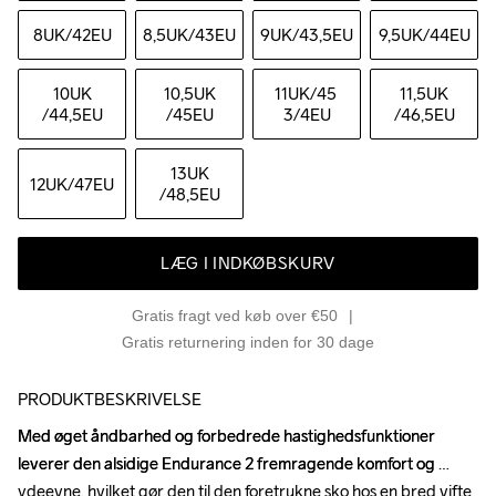
8UK
/42EU
8,5UK
/43EU
9UK
/43,5EU
9,5UK
/44EU
10UK
10,5UK
11UK
/45 
11,5UK
/44,5EU
/45EU
3/4EU
/46,5EU
13UK
12UK
/47EU
/48,5EU
LÆG I INDKØBSKURV
Gratis fragt ved køb over €50
Gratis returnering inden for 30 dage
PRODUKTBESKRIVELSE
Med øget åndbarhed og forbedrede hastighedsfunktioner 
Med øget åndbarhed og forbedrede hastighedsfunktioner 
leverer den alsidige Endurance 2 fremragende komfort og 
leverer den alsidige Endurance 2 fremragende komfort og 
ydeevne, hvilket gør den til den foretrukne sko hos en bred vifte 
ydeevne, hvilket gør den til den foretrukne sko hos en bred vifte 