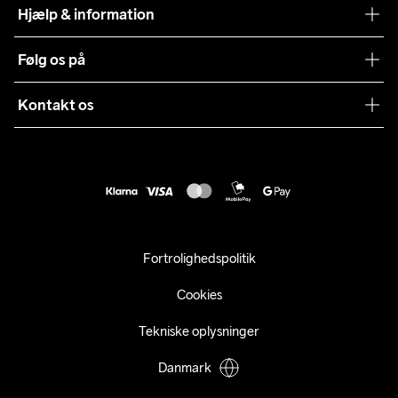
Teamwear
Hjælp & information
Samarbejder
Vilkår og betingelser
Følg os på
Presse
Levering
Sustainability
Kontakt os
Kundeservice
customercare@craftsportswear.com
Vejledninger
+46 (0) 33 722 32 10
FAQ
Accessibility statement
Fortryd dit køb
Fortrolighedspolitik
Cookies
Tekniske oplysninger
Danmark