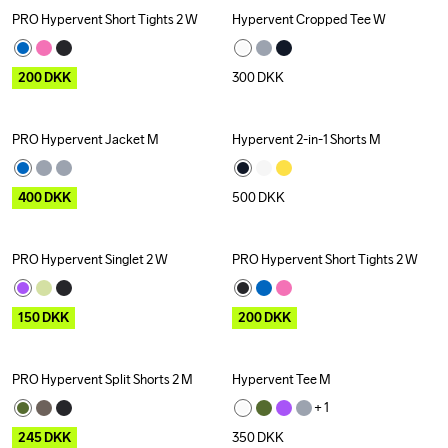
PRO Hypervent Short Tights 2 W
Hypervent Cropped Tee W
Outlet
200
DKK
300
DKK
PRO Hypervent Jacket M
Hypervent 2-in-1 Shorts M
Outlet
400
DKK
500
DKK
PRO Hypervent Singlet 2 W
PRO Hypervent Short Tights 2 W
Outlet
Outlet
150
DKK
200
DKK
PRO Hypervent Split Shorts 2 M
Hypervent Tee M
Outlet
+ 
1
245
DKK
350
DKK