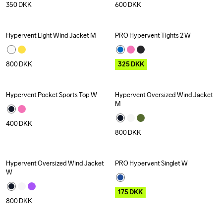
350
DKK
600
DKK
Hypervent Light Wind Jacket M
PRO Hypervent Tights 2 W
Outlet
800
DKK
325
DKK
Hypervent Pocket Sports Top W
Hypervent Oversized Wind Jacket 
M
400
DKK
800
DKK
Hypervent Oversized Wind Jacket 
PRO Hypervent Singlet W
Outlet
W
175
DKK
800
DKK