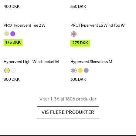
400
DKK
350
DKK
PRO Hypervent Tee 2 W
PRO Hypervent LS Wind Top W
Outlet
Outlet
175
DKK
275
DKK
Hypervent Light Wind Jacket M
Hypervent Sleeveless M
800
DKK
300
DKK
Viser 1-36 af 1606 produkter
VIS FLERE PRODUKTER