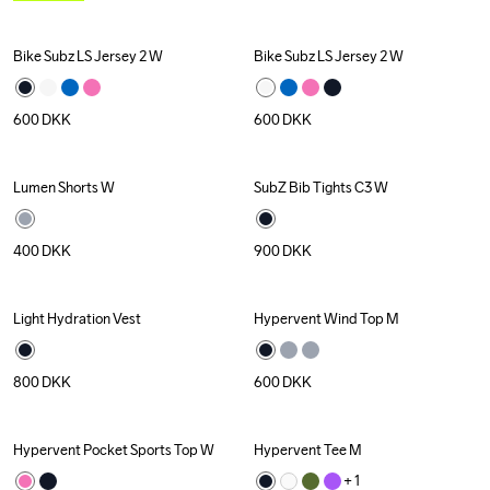
Bike Subz LS Jersey 2 W
Bike Subz LS Jersey 2 W
New
New
600
DKK
600
DKK
Lumen Shorts W
SubZ Bib Tights C3 W
New
New
400
DKK
900
DKK
Light Hydration Vest
Hypervent Wind Top M
800
DKK
600
DKK
Hypervent Pocket Sports Top W
Hypervent Tee M
+ 
1