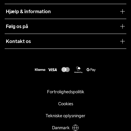
Teamwear
Hjælp & information
Samarbejder
Vilkår og betingelser
Følg os på
Presse
Levering
Sustainability
Kontakt os
Kundeservice
customercare@craftsportswear.com
Vejledninger
+46 (0) 33 722 32 10
FAQ
Accessibility statement
Fortryd dit køb
Fortrolighedspolitik
Cookies
Tekniske oplysninger
Danmark