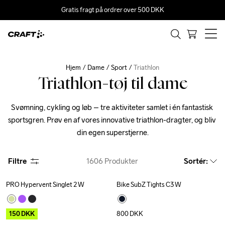
Gratis fragt på ordrer over 500 DKK
Hjem
Dame
Sport
Triathlon
Triathlon-tøj til dame
Svømning, cykling og løb – tre aktiviteter samlet i én fantastisk 
sportsgren. Prøv en af vores innovative triathlon-dragter, og bliv 
din egen superstjerne.
Filtre
1606
Produkter
Sortér
:
PRO Hypervent Singlet 2 W
Bike SubZ Tights C3 W
Outlet
New
150
DKK
800
DKK