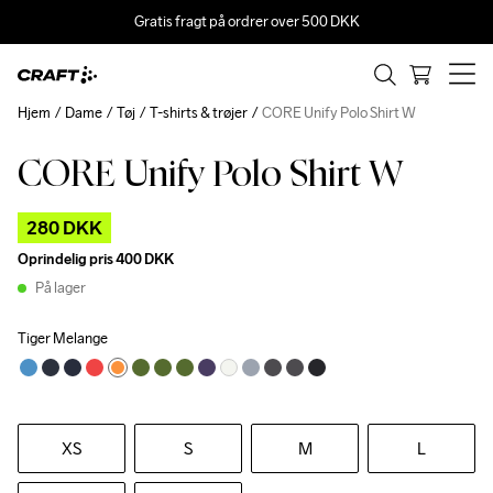
Gratis fragt på ordrer over 500 DKK
Hjem
Dame
Tøj
T-shirts & trøjer
CORE Unify Polo Shirt W
CORE Unify Polo Shirt W
Outlet
Recycled
280 DKK
Oprindelig pris
400 DKK
På lager
Tiger Melange
XS
S
M
L