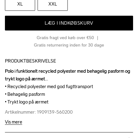
XL
XXL
LÆG I INDKØBSKURV
Gratis fragt ved køb over €50
Gratis returnering inden for 30 dage
PRODUKTBESKRIVELSE
Polo i funktionelt recycled polyester med behagelig pasform og 
Polo i funktionelt recycled polyester med behagelig pasform og 
trykt logo på ærmet

trykt logo på ærmet

• Recycled polyester med god fugttransport

• Recycled polyester med god fugttransport

• Behagelig pasform

• Behagelig pasform

• Trykt logo på ærmet
• Trykt logo på ærmet
Artikelnummer: 1909139-560200
Artikelnummer: 1909139-560200
Vis mere