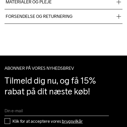
MATERIALER OG PLEJE
Solid colors: 100% Polyester-Recycled

FORSENDELSE OG RETURNERING
Melange colors: 50% Polyester Recycled 50% Polyester
Vi leverer med UPS, og altid gratis levering med UPS Standard 
over 500 DKK.
Du har altid gratis returnering i 30 dage.
Do Not Bleach
Do Not Dry 
Do Not Tumble
Ironing Low 
Machine wash 
Clean
Temp
40
ABONNER PÅ VORES NYHEDSBREV
Tilmeld dig nu, og få 15% 
rabat på dit næste køb!
Klik for at acceptere vores 
brugsvilkår