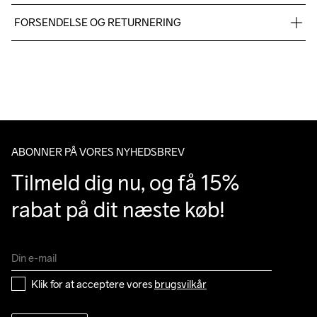
Solid colors: 100% Polyester-Recycled

FORSENDELSE OG RETURNERING
Melange colors: 50% Polyester Recycled 50% Polyester
Vi leverer med UPS, og altid gratis levering med UPS Standard 
over 500 DKK.
Du har altid gratis returnering i 30 dage.
Do Not Bleach
Do Not Dry 
Do Not Tumble
Ironing Low 
Machine wash 
Clean
Temp
40
ABONNER PÅ VORES NYHEDSBREV
Tilmeld dig nu, og få 15% 
rabat på dit næste køb!
Klik for at acceptere vores 
brugsvilkår