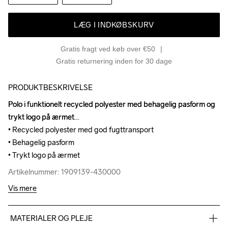
LÆG I INDKØBSKURV
Gratis fragt ved køb over €50
Gratis returnering inden for 30 dage
PRODUKTBESKRIVELSE
Polo i funktionelt recycled polyester med behagelig pasform og 
Polo i funktionelt recycled polyester med behagelig pasform og 
trykt logo på ærmet

trykt logo på ærmet

• Recycled polyester med god fugttransport

• Recycled polyester med god fugttransport

• Behagelig pasform

• Behagelig pasform

• Trykt logo på ærmet
• Trykt logo på ærmet
Artikelnummer: 1909139-430000
Artikelnummer: 1909139-430000
Vis mere
MATERIALER OG PLEJE