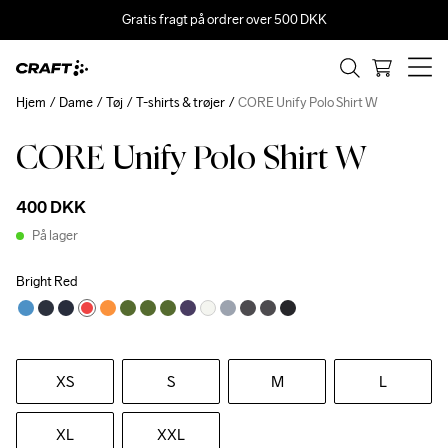
Gratis fragt på ordrer over 500 DKK
Hjem
Dame
Tøj
T-shirts & trøjer
CORE Unify Polo Shirt W
CORE Unify Polo Shirt W
Recycled
400 DKK
På lager
Bright Red
XS
S
M
L
XL
XXL