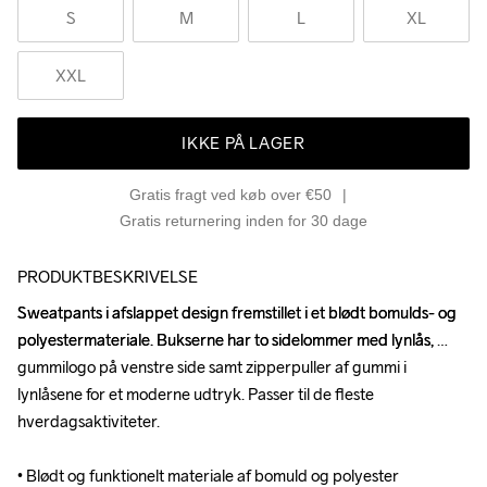
S
M
L
XL
XXL
IKKE PÅ LAGER
Gratis fragt ved køb over €50
Gratis returnering inden for 30 dage
PRODUKTBESKRIVELSE
Sweatpants i afslappet design fremstillet i et blødt bomulds- og 
Sweatpants i afslappet design fremstillet i et blødt bomulds- og 
polyestermateriale. Bukserne har to sidelommer med lynlås, 
polyestermateriale. Bukserne har to sidelommer med lynlås, 
gummilogo på venstre side samt zipperpuller af gummi i 
gummilogo på venstre side samt zipperpuller af gummi i 
lynlåsene for et moderne udtryk. Passer til de fleste 
lynlåsene for et moderne udtryk. Passer til de fleste 
hverdagsaktiviteter.

hverdagsaktiviteter.

• Blødt og funktionelt materiale af bomuld og polyester

• Blødt og funktionelt materiale af bomuld og polyester
