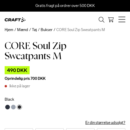
Gratis fragt på ordrer over 500 DKK
Hjem
Mænd
Tøj
Bukser
CORE Soul Zip Sweatpants M
CORE Soul Zip
Outlet
Sweatpants M
490 DKK
Oprindelig pris
700 DKK
Ikke på lager
Black
Er din størrelse udsolgt?