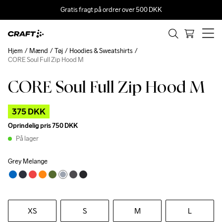
Gratis fragt på ordrer over 500 DKK
Hjem
Mænd
Tøj
Hoodies & Sweatshirts
CORE Soul Full Zip Hood M
CORE Soul Full Zip Hood M
Outlet
375 DKK
Oprindelig pris
750 DKK
På lager
Grey Melange
XS
S
M
L