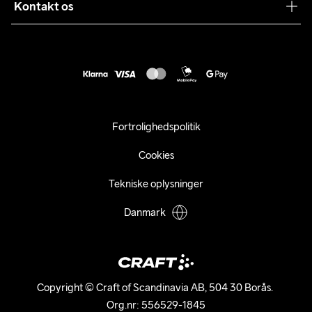
Sustainability
Kontakt os
Kundeservice
customercare@craftsportswear.com
Vejledninger
+46 (0) 33 722 32 10
FAQ
Accessibility statement
Fortryd dit køb
Fortrolighedspolitik
Cookies
Tekniske oplysninger
Danmark
Copyright © Craft of Scandinavia AB, 504 30 Borås. 

Org.nr: 556529-1845