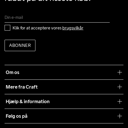
Klik for at acceptere vores 
brugsvilkår
ABONNER
Om os
Vores filosofi
Mere fra Craft
Teamwear
Hjælp & information
Samarbejder
Vilkår og betingelser
Følg os på
Presse
Levering