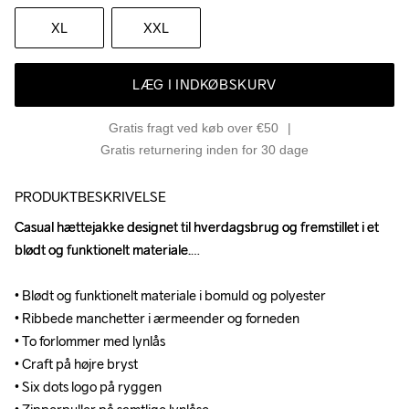
XL
XXL
LÆG I INDKØBSKURV
Gratis fragt ved køb over €50
Gratis returnering inden for 30 dage
PRODUKTBESKRIVELSE
Casual hættejakke designet til hverdagsbrug og fremstillet i et 
Casual hættejakke designet til hverdagsbrug og fremstillet i et 
blødt og funktionelt materiale.

blødt og funktionelt materiale.

• Blødt og funktionelt materiale i bomuld og polyester

• Blødt og funktionelt materiale i bomuld og polyester

• Ribbede manchetter i ærmeender og forneden

• Ribbede manchetter i ærmeender og forneden

• To forlommer med lynlås

• To forlommer med lynlås

• Craft på højre bryst

• Craft på højre bryst

• Six dots logo på ryggen  

• Six dots logo på ryggen  
