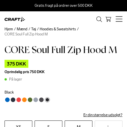
Gratis fragt på ordrer over 500 DKK
Hjem
Mænd
Tøj
Hoodies & Sweatshirts
CORE Soul Full Zip Hood M
CORE Soul Full Zip Hood M
Outlet
375 DKK
Oprindelig pris
750 DKK
På lager
Black
Er din størrelse udsolgt?
XS
S
M
L