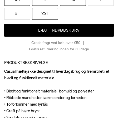
XL
XXL
LÆG I INDKØBSKURV
Gratis fragt ved køb over €50
Gratis returnering inden for 30 dage
PRODUKTBESKRIVELSE
Casual hættejakke designet til hverdagsbrug og fremstillet i et 
Casual hættejakke designet til hverdagsbrug og fremstillet i et 
blødt og funktionelt materiale.

blødt og funktionelt materiale.

• Blødt og funktionelt materiale i bomuld og polyester

• Blødt og funktionelt materiale i bomuld og polyester

• Ribbede manchetter i ærmeender og forneden

• Ribbede manchetter i ærmeender og forneden

• To forlommer med lynlås

• To forlommer med lynlås

• Craft på højre bryst

• Craft på højre bryst

• Six dots logo på ryggen  

• Six dots logo på ryggen  
