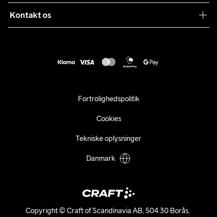
Levering
Sustainability
Kontakt os
Kundeservice
customercare@craftsportswear.com
Vejledninger
+46 (0) 33 722 32 10
FAQ
Accessibility statement
Fortryd dit køb
Fortrolighedspolitik
Cookies
Tekniske oplysninger
Danmark
Copyright © Craft of Scandinavia AB, 504 30 Borås. 
