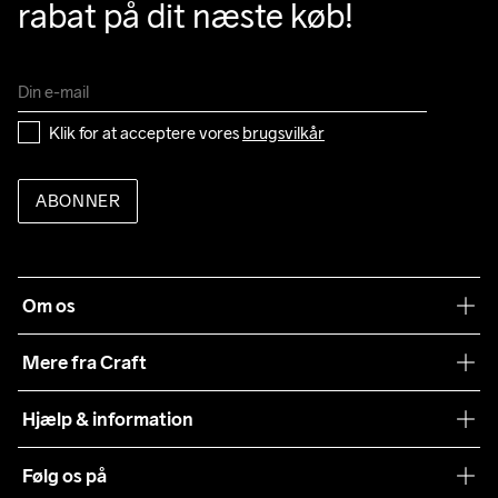
rabat på dit næste køb!
Klik for at acceptere vores 
brugsvilkår
ABONNER
Om os
Vores filosofi
Mere fra Craft
Teamwear
Hjælp & information
Samarbejder
Vilkår og betingelser
Følg os på
Presse