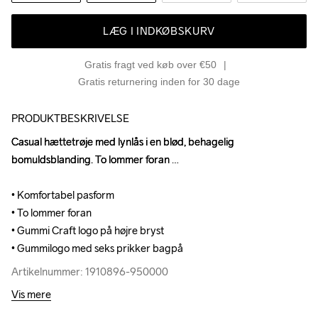
LÆG I INDKØBSKURV
Gratis fragt ved køb over €50
Gratis returnering inden for 30 dage
PRODUKTBESKRIVELSE
Casual hættetrøje med lynlås i en blød, behagelig 
Casual hættetrøje med lynlås i en blød, behagelig 
bomuldsblanding. To lommer foran 

bomuldsblanding. To lommer foran 

• Komfortabel pasform 

• Komfortabel pasform 

• To lommer foran 

• To lommer foran 

• Gummi Craft logo på højre bryst 

• Gummi Craft logo på højre bryst 

• Gummilogo med seks prikker bagpå
• Gummilogo med seks prikker bagpå
Artikelnummer: 1910896-950000
Artikelnummer: 1910896-950000
Vis mere