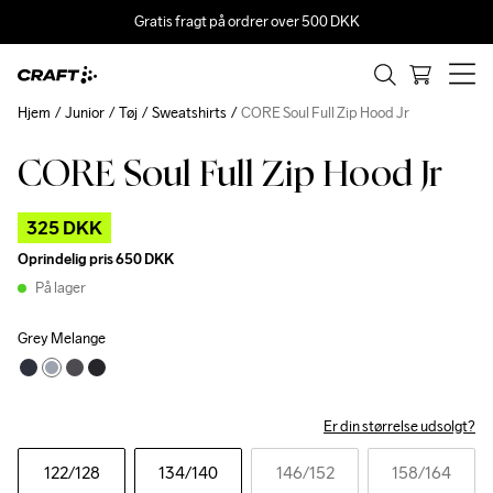
Gratis fragt på ordrer over 500 DKK
Hjem
Junior
Tøj
Sweatshirts
CORE Soul Full Zip Hood Jr
CORE Soul Full Zip Hood Jr
Outlet
325 DKK
Oprindelig pris
650 DKK
På lager
Grey Melange
Er din størrelse udsolgt?
122
/128
134
/140
146
/152
158
/164