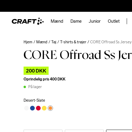
Mænd
Dame
Junior
Outlet
Hjem
Mænd
Tøj
T-shirts & trøjer
CORE Offroad Ss Jerse
CORE Offroad Ss Je
200 DKK
Oprindelig pris
400 DKK
På lager
Desert-Slate