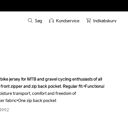
Søg
Kundservice
Indkøbskurv
 bike jersey for MTB and gravel cycling enthusiasts of all 
 bike jersey for MTB and gravel cycling enthusiasts of all 
 front zipper and zip back pocket. Regular fit.•Functional 
 front zipper and zip back pocket. Regular fit.•Functional 
oisture transport, comfort and freedom of 
oisture transport, comfort and freedom of 
r fabric•One zip back pocket
r fabric•One zip back pocket
74992
74992