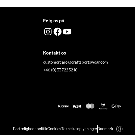
n
Følg os på
Kontakt os
customercare@craftsportswear.com
+46 (0) 33 722 32 10
Fortrolighedspolitik
Cookies
Tekniske oplysninger
Danmark