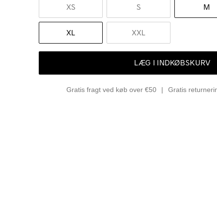
XS
S
M
XL
XXL
LÆG I INDKØBSKURV
Gratis fragt ved køb over €50
Gratis returner