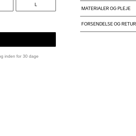
L
MATERIALER OG PLEJE
Body / Sleeves: 100% Polyes
FORSENDELSE OG RETU
Vi leverer med UPS, og alt
Du har altid gratis returneri
Do Not Bleach
Do Not Dry 
Iron
Clean
ing inden for 30 dage