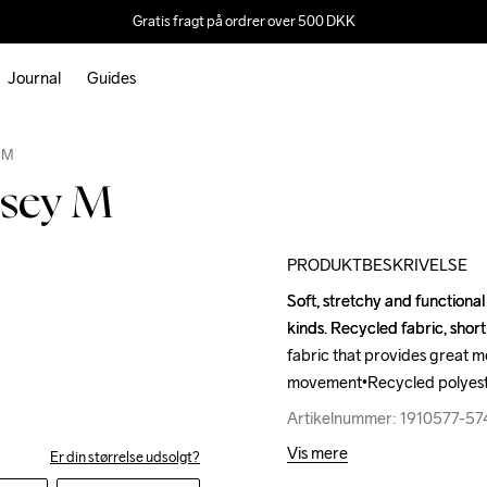
Gratis fragt på ordrer over 500 DKK
Journal
Guides
Outlet
y M
rsey M
PRODUKTBESKRIVELSE
Soft, stretchy and functional
Soft, stretchy and functional
kinds. Recycled fabric, short
kinds. Recycled fabric, short
fabric that provides great m
fabric that provides great m
movement•Recycled polyeste
movement•Recycled polyeste
Artikelnummer: 1910577-5
Artikelnummer: 1910577-5
Vis mere
Er din størrelse udsolgt?