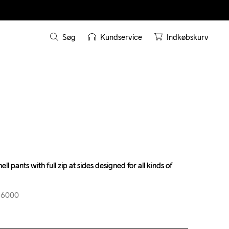
Søg
Kundservice
Indkøbskurv
 pants with full zip at sides designed for all kinds of 
 pants with full zip at sides designed for all kinds of 
96000
96000