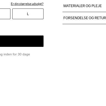
Er din størrelse udsolgt?
MATERIALER OG PLEJE
L
Body: Face 100% polyester
FORSENDELSE OG RETU
Lower back body: 100% pol
Vi leverer med UPS, og alt
Du har altid gratis returneri
Do Not Bleach
Do Not Dry 
Do Not
Clean
ing inden for 30 dage