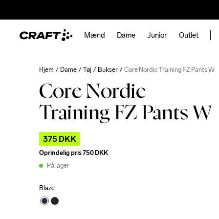
Mænd
Dame
Junior
Outlet
Hjem
Dame
Tøj
Bukser
Core Nordic Training FZ Pants W
Core Nordic
Training FZ Pants W
375 DKK
Oprindelig pris
750 DKK
På lager
Blaze