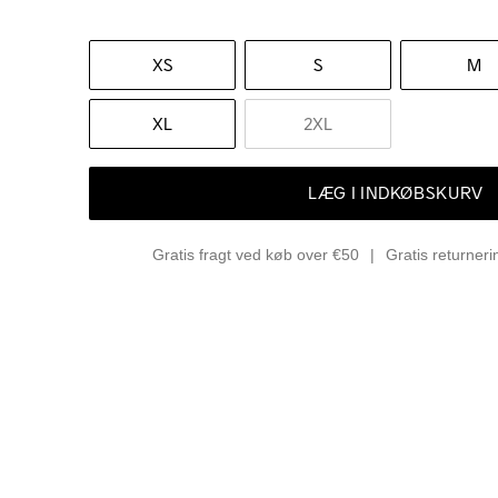
XS
S
M
XL
2XL
LÆG I INDKØBSKURV
Gratis fragt ved køb over €50
Gratis returner