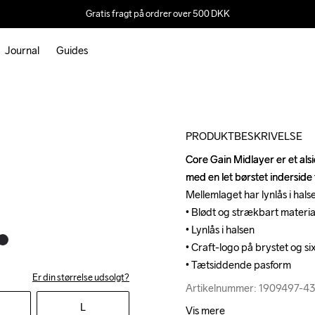
Gratis fragt på ordrer over 500 DKK
Journal
Guides
PRODUKTBESKRIVELSE
Core Gain Midlayer er et alsi
Core Gain Midlayer er et alsi
med en let børstet inderside 
med en let børstet inderside 
Mellemlaget har lynlås i halsen
Mellemlaget har lynlås i halsen
• Blødt og strækbart materia
• Blødt og strækbart materia
• Lynlås i halsen

• Lynlås i halsen

• Craft-logo på brystet og si
• Craft-logo på brystet og si
• Tætsiddende pasform
• Tætsiddende pasform
Er din størrelse udsolgt?
Artikelnummer: 1909497-4
Artikelnummer: 1909497-4
L
Vis mere