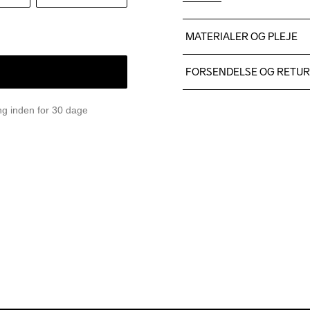
MATERIALER OG PLEJE
91% polyester 9% elastane
FORSENDELSE OG RETU
Vi leverer med UPS, og alt
ing inden for 30 dage
Du har altid gratis returneri
Do Not Bleach
Do Not Dry 
Do No
Clean