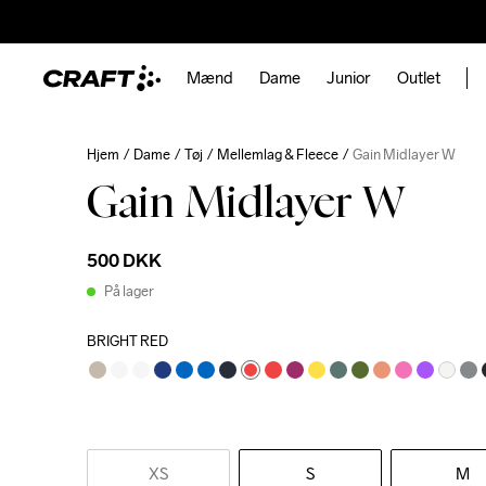
Mænd
Dame
Junior
Outlet
Hjem
Dame
Tøj
Mellemlag & Fleece
Gain Midlayer W
Gain Midlayer W
500 DKK
På lager
BRIGHT RED
XS
S
M