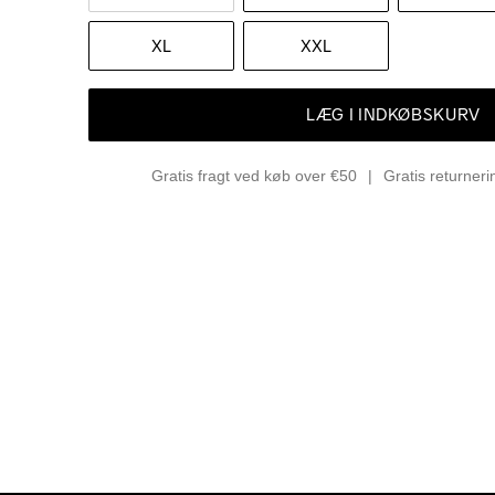
XL
XXL
LÆG I INDKØBSKURV
Gratis fragt ved køb over €50
Gratis returner