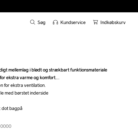
Søg
Kundservice
Indkøbskurv
digt mellemlag i blødt og strækbart funktionsmateriale 
digt mellemlag i blødt og strækbart funktionsmateriale 
for ekstra varme og komfort.

for ekstra varme og komfort.

 for ekstra ventilation.

 for ekstra ventilation.

le med børstet inderside

le med børstet inderside

x dot bagpå

x dot bagpå

30000
30000