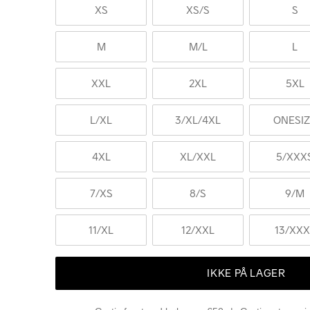
XS
XS
/S
S
M
M
/L
L
XXL
2XL
5XL
L
/XL
3
/XL/4XL
ONESI
4XL
XL
/XXL
5
/XXX
7
/XS
8
/S
9
/M
11
/XL
12
/XXL
13
/XXX
IKKE PÅ LAGER