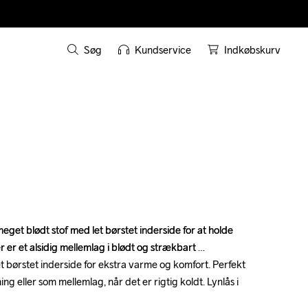
Søg
Kundservice
Indkøbskurv
eget blødt stof med let børstet inderside for at holde 
eget blødt stof med let børstet inderside for at holde 
 er et alsidig mellemlag i blødt og strækbart 
 er et alsidig mellemlag i blødt og strækbart 
t børstet inderside for ekstra varme og komfort. Perfekt 
t børstet inderside for ekstra varme og komfort. Perfekt 
g eller som mellemlag, når det er rigtig koldt. Lynlås i 
g eller som mellemlag, når det er rigtig koldt. Lynlås i 