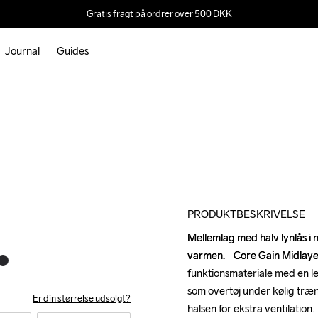
Gratis fragt på ordrer over 500 DKK
Journal
Guides
Outlet
PRODUKTBESKRIVELSE
Mellemlag med halv lynlås i m
Mellemlag med halv lynlås i m
varmen.    Core Gain Midlayer
varmen.    Core Gain Midlayer
funktionsmateriale med en le
funktionsmateriale med en le
som overtøj under kølig trænin
som overtøj under kølig trænin
Er din størrelse udsolgt?
halsen for ekstra ventilation.

halsen for ekstra ventilation.
