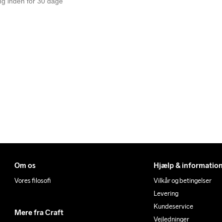
ing inden for 30 dage
Om os
Hjælp & informatio
Vores filosofi
Vilkår og betingelser
Levering
Kundeservice
Mere fra Craft
Vejledninger