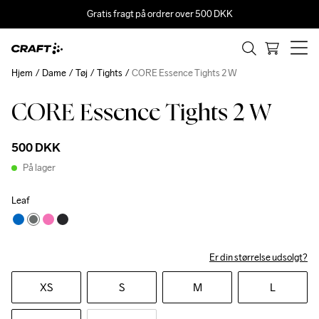
Gratis fragt på ordrer over 500 DKK
Hjem
Dame
Tøj
Tights
CORE Essence Tights 2 W
CORE Essence Tights 2 W
500 DKK
På lager
Leaf
Er din størrelse udsolgt?
XS
S
M
L