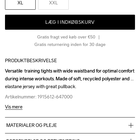
XL
XXL
LÆG I INDKØBSKURV
Gratis fragt ved køb over €50
Gratis returnering inden for 30 dage
PRODUKTBESKRIVELSE
Versatile  training tights with wide waistband for optimal comfort 
Versatile  training tights with wide waistband for optimal comfort 
during intense workouts. Made of soft, recycled polyester and 
during intense workouts. Made of soft, recycled polyester and 
elastane jersey with great pullback.
elastane jersey with great pullback.
Artikelnummer: 1915612-647000
Artikelnummer: 1915612-647000
Vis mere
MATERIALER OG PLEJE
72% Polyester-Recycled
