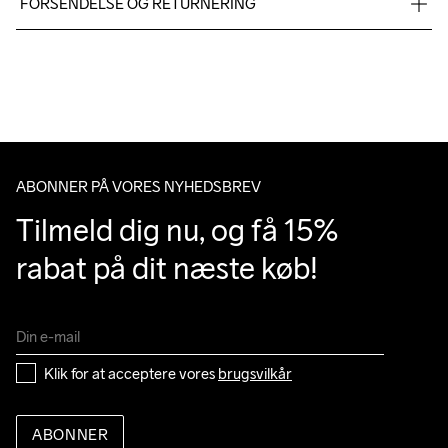
FORSENDELSE OG RETURNERING
28% Elastane
Vi leverer med UPS, og altid gratis levering med UPS Standard 
over 500 DKK.
Du har altid gratis returnering i 30 dage.
Do Not Bleach
Do Not Dry 
Ironing Low 
Machine wash 
Tumble Low 
Clean
Temp
40
Temp
ABONNER PÅ VORES NYHEDSBREV
Tilmeld dig nu, og få 15% 
rabat på dit næste køb!
Klik for at acceptere vores 
brugsvilkår
ABONNER