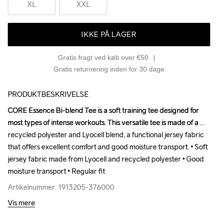
XL
XXL
IKKE PÅ LAGER
Gratis fragt ved køb over €50
Gratis returnering inden for 30 dage
PRODUKTBESKRIVELSE
CORE Essence Bi-blend Tee is a soft training tee designed for 
CORE Essence Bi-blend Tee is a soft training tee designed for 
most types of intense workouts. This versatile tee is made of a 
most types of intense workouts. This versatile tee is made of a 
recycled polyester and Lyocell blend, a functional jersey fabric 
recycled polyester and Lyocell blend, a functional jersey fabric 
that offers excellent comfort and good moisture transport. • Soft 
that offers excellent comfort and good moisture transport. • Soft 
jersey fabric made from Lyocell and recycled polyester • Good 
jersey fabric made from Lyocell and recycled polyester • Good 
moisture transport • Regular fit
moisture transport • Regular fit
Artikelnummer: 1913205-376000
Artikelnummer: 1913205-376000
Vis mere