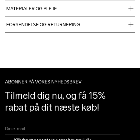
MATERIALER OG PLEJE
55% Polyester-recycled 45% Lyocell
FORSENDELSE OG RETURNERING
Vi leverer med UPS, og altid gratis levering med UPS Standard 
over 500 DKK.
Do Not Bleach
Do Not Dry 
Ironing Low 
Machine wash 
Tumble Low 
Du har altid gratis returnering i 30 dage.
Clean
Temp
40
Temp
ABONNER PÅ VORES NYHEDSBREV
Tilmeld dig nu, og få 15% 
rabat på dit næste køb!