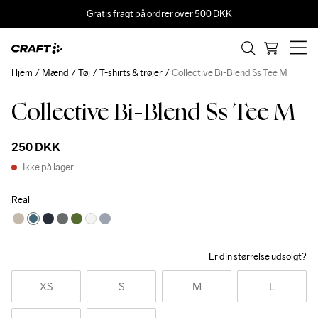
Gratis fragt på ordrer over 500 DKK
Hjem
Mænd
Tøj
T-shirts & trøjer
Collective Bi-Blend Ss Tee M
Collective Bi-Blend Ss Tee M
250 DKK
Ikke på lager
Real
Er din størrelse udsolgt?
XS
S
M
L