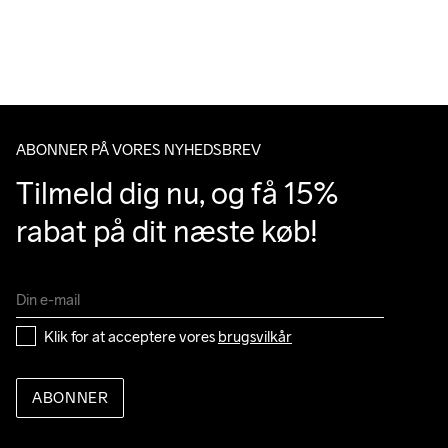
Vi leverer med UPS, og altid gratis levering med UPS Standard 
over 500 DKK.
Do Not Bleach
Do Not Dry 
Do Not Tumble
Ironing Low 
Machine wash 
Du har altid gratis returnering i 30 dage.
Clean
Temp
40
ABONNER PÅ VORES NYHEDSBREV
Tilmeld dig nu, og få 15% 
rabat på dit næste køb!
Klik for at acceptere vores 
brugsvilkår
ABONNER