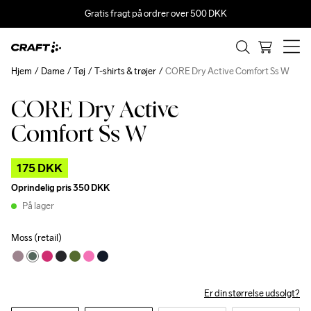
Gratis fragt på ordrer over 500 DKK
Hjem
Dame
Tøj
T-shirts & trøjer
CORE Dry Active Comfort Ss W
CORE Dry Active
Outlet
Comfort Ss W
175 DKK
Oprindelig pris
350 DKK
På lager
Moss (retail)
Er din størrelse udsolgt?