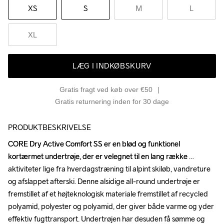
XS
S
M
L
XL
LÆG I INDKØBSKURV
Gratis fragt ved køb over €50
Gratis returnering inden for 30 dage
PRODUKTBESKRIVELSE
CORE Dry Active Comfort SS er en blød og funktionel 
CORE Dry Active Comfort SS er en blød og funktionel 
kortærmet undertrøje, der er velegnet til en lang række 
kortærmet undertrøje, der er velegnet til en lang række 
aktiviteter lige fra hverdagstræning til alpint skiløb, vandreture 
aktiviteter lige fra hverdagstræning til alpint skiløb, vandreture 
og afslappet afterski. Denne alsidige all-round undertrøje er 
og afslappet afterski. Denne alsidige all-round undertrøje er 
fremstillet af et højteknologisk materiale fremstillet af recycled 
fremstillet af et højteknologisk materiale fremstillet af recycled 
polyamid, polyester og polyamid, der giver både varme og yder 
polyamid, polyester og polyamid, der giver både varme og yder 
effektiv fugttransport. Undertrøjen har desuden få sømme og 
effektiv fugttransport. Undertrøjen har desuden få sømme og 