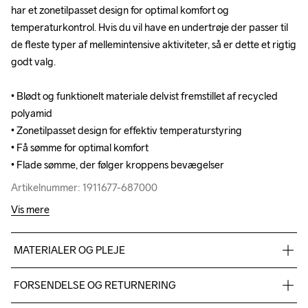
har et zonetilpasset design for optimal komfort og 
har et zonetilpasset design for optimal komfort og 
temperaturkontrol. Hvis du vil have en undertrøje der passer til 
temperaturkontrol. Hvis du vil have en undertrøje der passer til 
de fleste typer af mellemintensive aktiviteter, så er dette et rigtig 
de fleste typer af mellemintensive aktiviteter, så er dette et rigtig 
godt valg.

godt valg.

• Blødt og funktionelt materiale delvist fremstillet af recycled 
• Blødt og funktionelt materiale delvist fremstillet af recycled 
polyamid

polyamid

• Zonetilpasset design for effektiv temperaturstyring

• Zonetilpasset design for effektiv temperaturstyring

• Få sømme for optimal komfort

• Få sømme for optimal komfort

• Flade sømme, der følger kroppens bevægelser
• Flade sømme, der følger kroppens bevægelser
Artikelnummer: 1911677-687000
Artikelnummer: 1911677-687000
Vis mere
MATERIALER OG PLEJE
30% recycled polyamid, 30% polyamid, 40% polyester
FORSENDELSE OG RETURNERING