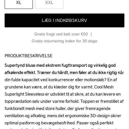
XL
XXL
LÆG I INDKØBSKURV
Gratis fragt ved køb over €50
Gratis returnering inden for 30 dage
PRODUKTBESKRIVELSE
Supertynd bluse med ekstrem fugttransport og virkelig god 
Supertynd bluse med ekstrem fugttransport og virkelig god 
afkølende effekt. Træner du hårdt, men føler at du ikke rigtig når 
afkølende effekt. Træner du hårdt, men føler at du ikke rigtig når 
din fulde kapacitet ved konkurrencer eller motionsløb? En af 
din fulde kapacitet ved konkurrencer eller motionsløb? En af 
grundene kan være, at du klæder dig for varmt. Cool Mesh 
grundene kan være, at du klæder dig for varmt. Cool Mesh 
Superlight Sleeveless er udviklet til at sikre, at du kan levere en 
Superlight Sleeveless er udviklet til at sikre, at du kan levere en 
toppræstation selv under varme forhold. Toppen er fremstillet af 
toppræstation selv under varme forhold. Toppen er fremstillet af 
funktionelt mesh med store huller, der giver fremragende 
funktionelt mesh med store huller, der giver fremragende 
ventilation og afkøling, mens det ergonomiske 3D-design sikrer 
ventilation og afkøling, mens det ergonomiske 3D-design sikrer 
optimal pasform og bevægelsesfrihed. Passer også perfekt 
optimal pasform og bevægelsesfrihed. Passer også perfekt 