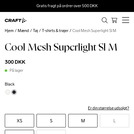
Gratis fragt på ordrer over 500 DKK
Hjem
Mænd
Tøj
T-shirts & trøjer
Cool Mesh Superlight Sl M
Cool Mesh Superlight Sl M
300 DKK
På lager
Black
Er din størrelse udsolgt?
XS
S
M
L