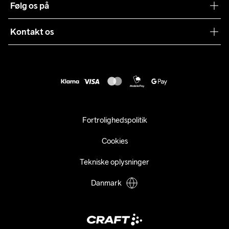
Følg os på
Presse
Levering
Sustainability
Kontakt os
Kundeservice
customercare@craftsportswear.com
Vejledninger
+46 (0) 33 722 32 10
FAQ
Accessibility statement
Fortryd dit køb
Fortrolighedspolitik
Cookies
Tekniske oplysninger
Danmark