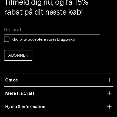
Tilmeld dig nu, og få 15% 
rabat på dit næste køb!
Klik for at acceptere vores 
brugsvilkår
ABONNER
Om os
Vores filosofi
Mere fra Craft
Teamwear
Hjælp & information
Samarbejder
Vilkår og betingelser