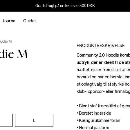
Gratis fragt på ordrer over 500 DKK
Journal
Guides
oodie M
PRODUKTBESKRIVELSE
die M
Community 2.0 Hoodie kombin
Community 2.0 Hoodie kombin
udtryk, der er ideelt til de
udtryk, der er ideelt til de
hættetrøje er fremstillet af 
hættetrøje er fremstillet af 
bomuld og har en børstet ind
bomuld og har en børstet ind
et oplagt valg til at styrke h
et oplagt valg til at styrke h
klub-, sponsor- eller firmalog
klub-, sponsor- eller firmalog
• Blødt stof fremstillet af g
• Blødt stof fremstillet af g
• Børstet inderside

• Børstet inderside

L
• Kængurulomme foran

• Kængurulomme foran

• Normal pasform
• Normal pasform