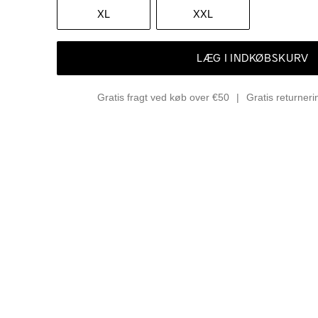
XL
XXL
LÆG I INDKØBSKURV
Gratis fragt ved køb over €50
Gratis returner