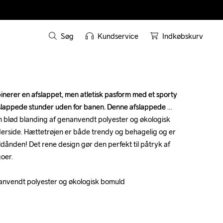
Søg
Kundservice
Indkøbskurv
erer en afslappet, men atletisk pasform med et sporty 
erer en afslappet, men atletisk pasform med et sporty 
 afslappede stunder uden for banen. Denne afslappede 
 afslappede stunder uden for banen. Denne afslappede 
en blød blanding af genanvendt polyester og økologisk 
en blød blanding af genanvendt polyester og økologisk 
erside. Hættetrøjen er både trendy og behagelig og er 
erside. Hættetrøjen er både trendy og behagelig og er 
oldånden! Det rene design gør den perfekt til påtryk af 
oldånden! Det rene design gør den perfekt til påtryk af 
oer.

oer.

enanvendt polyester og økologisk bomuld

enanvendt polyester og økologisk bomuld
