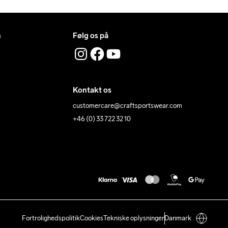
n
Følg os på
Kontakt os
customercare@craftsportswear.com
+46 (0) 33 722 32 10
Fortrolighedspolitik
Cookies
Tekniske oplysninger
Danmark