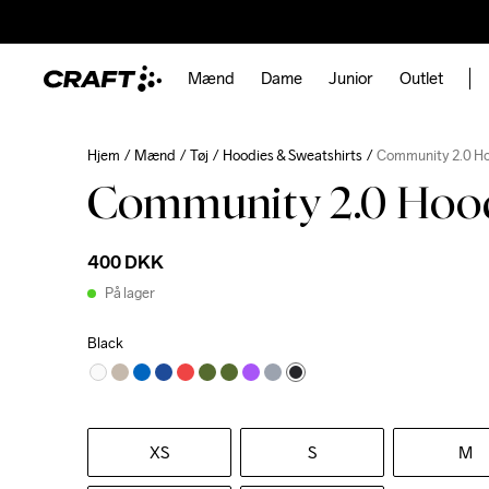
Mænd
Dame
Junior
Outlet
Hjem
Mænd
Tøj
Hoodies & Sweatshirts
Community 2.0 H
Community 2.0 Hoo
400 DKK
På lager
Black
XS
S
M