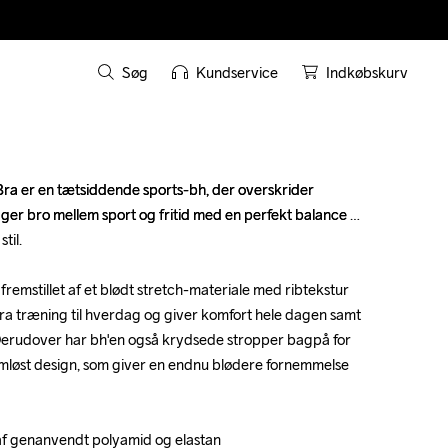
Søg
Kundservice
Indkøbskurv
Bra er en tætsiddende sports-bh, der overskrider 
Bra er en tætsiddende sports-bh, der overskrider 
ger bro mellem sport og fritid med en perfekt balance 
ger bro mellem sport og fritid med en perfekt balance 
il.

il.

fremstillet af et blødt stretch-materiale med ribtekstur 
fremstillet af et blødt stretch-materiale med ribtekstur 
a træning til hverdag og giver komfort hele dagen samt 
a træning til hverdag og giver komfort hele dagen samt 
. Derudover har bh'en også krydsede stropper bagpå for 
. Derudover har bh'en også krydsede stropper bagpå for 
ømløst design, som giver en endnu blødere fornemmelse 
ømløst design, som giver en endnu blødere fornemmelse 
 af genanvendt polyamid og elastan

 af genanvendt polyamid og elastan
