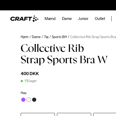
Mænd
Dame
Junior
Outlet
Hjem
Dame
Tøj
Sports BH
Collective Rib Strap Sports Br
Collective Rib
Strap Sports Bra W
400 DKK
På lager
Hay