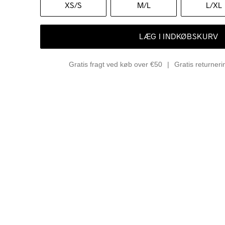
XS
/S
M
/L
L
/XL
LÆG I INDKØBSKURV
Gratis fragt ved køb over €50
Gratis returner