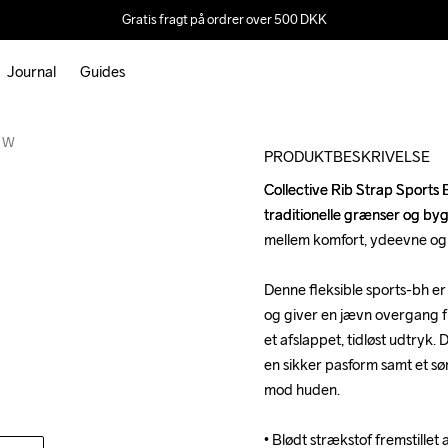
Gratis fragt på ordrer over 500 DKK
Journal
Guides
a W
PRODUKTBESKRIVELSE
Collective Rib Strap Sports 
Collective Rib Strap Sports 
traditionelle grænser og byg
traditionelle grænser og byg
mellem komfort, ydeevne og st
mellem komfort, ydeevne og st
Denne fleksible sports-bh er 
Denne fleksible sports-bh er 
og giver en jævn overgang fr
og giver en jævn overgang fr
et afslappet, tidløst udtryk
et afslappet, tidløst udtryk
en sikker pasform samt et s
en sikker pasform samt et s
mod huden. 

mod huden. 

• Blødt strækstof fremstillet
• Blødt strækstof fremstillet