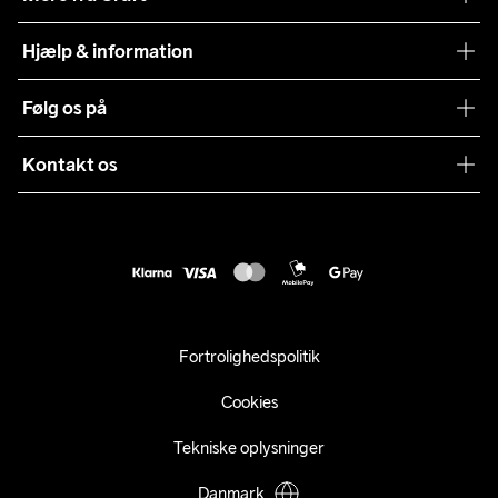
Teamwear
Hjælp & information
Samarbejder
Vilkår og betingelser
Følg os på
Presse
Levering
Sustainability
Kontakt os
Kundeservice
customercare@craftsportswear.com
Vejledninger
+46 (0) 33 722 32 10
FAQ
Accessibility statement
Fortryd dit køb
Fortrolighedspolitik
Cookies
Tekniske oplysninger
Danmark