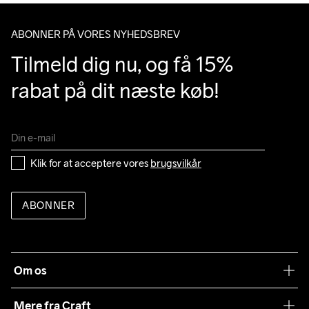
Do Not Bleach
Do Not Dry 
Do Not Iron
Do Not Tumble
Machine wash 
Clean
40
ABONNER PÅ VORES NYHEDSBREV
Tilmeld dig nu, og få 15% 
rabat på dit næste køb!
Klik for at acceptere vores 
brugsvilkår
ABONNER
Om os
Vores filosofi
Mere fra Craft