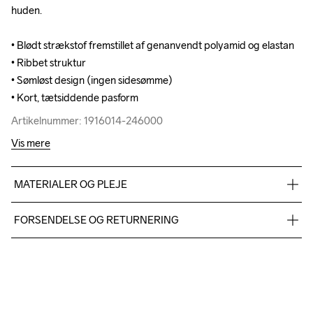
huden. 

huden. 

• Blødt strækstof fremstillet af genanvendt polyamid og elastan

• Blødt strækstof fremstillet af genanvendt polyamid og elastan

• Ribbet struktur

• Ribbet struktur

• Sømløst design (ingen sidesømme)

• Sømløst design (ingen sidesømme)

• Kort, tætsiddende pasform
• Kort, tætsiddende pasform
Artikelnummer: 1916014-246000
Artikelnummer: 1916014-246000
Vis mere
MATERIALER OG PLEJE
Body

FORSENDELSE OG RETURNERING
100% Polyamide

Lining

Vi leverer med UPS, og altid gratis levering med UPS Standard 
100% Polyester
over 500 DKK.
Du har altid gratis returnering i 30 dage.