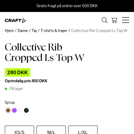
Gratis fragt på ordrer over 500 DKK
Hjem
Dame
Tøj
T-shirts & trøjer
Collective Rib Cropped Ls Top W
Collective Rib
Outlet
Cropped Ls Top W
280 DKK
Oprindelig pris
400 DKK
På lager
Syrup
XS
/S
M
/L
L
/XL