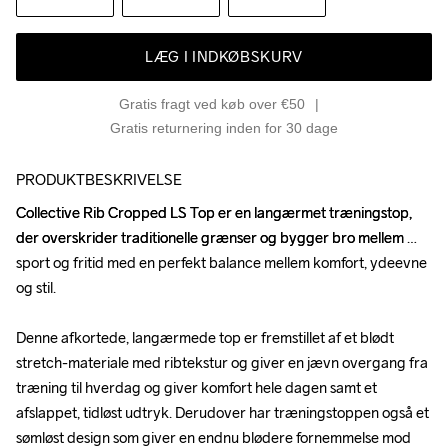
LÆG I INDKØBSKURV
Gratis fragt ved køb over €50
Gratis returnering inden for 30 dage
PRODUKTBESKRIVELSE
Collective Rib Cropped LS Top er en langærmet træningstop, 
Collective Rib Cropped LS Top er en langærmet træningstop, 
der overskrider traditionelle grænser og bygger bro mellem 
der overskrider traditionelle grænser og bygger bro mellem 
sport og fritid med en perfekt balance mellem komfort, ydeevne 
sport og fritid med en perfekt balance mellem komfort, ydeevne 
og stil.

og stil.

Denne afkortede, langærmede top er fremstillet af et blødt 
Denne afkortede, langærmede top er fremstillet af et blødt 
stretch-materiale med ribtekstur og giver en jævn overgang fra 
stretch-materiale med ribtekstur og giver en jævn overgang fra 
træning til hverdag og giver komfort hele dagen samt et 
træning til hverdag og giver komfort hele dagen samt et 
afslappet, tidløst udtryk. Derudover har træningstoppen også et 
afslappet, tidløst udtryk. Derudover har træningstoppen også et 
sømløst design som giver en endnu blødere fornemmelse mod 
sømløst design som giver en endnu blødere fornemmelse mod 