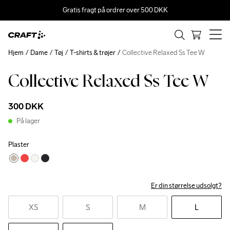
Gratis fragt på ordrer over 500 DKK
Hjem
Dame
Tøj
T-shirts & trøjer
Collective Relaxed Ss Tee W
Collective Relaxed Ss Tee W
300 DKK
På lager
Plaster
Er din størrelse udsolgt?
XS
S
M
L