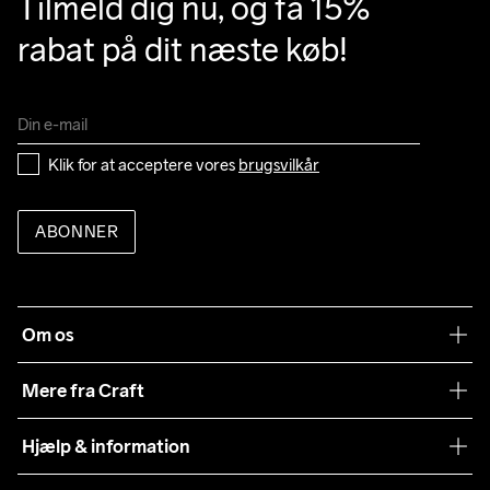
Tilmeld dig nu, og få 15% 
rabat på dit næste køb!
Klik for at acceptere vores 
brugsvilkår
ABONNER
Om os
Vores filosofi
Mere fra Craft
Teamwear
Hjælp & information
Samarbejder
Vilkår og betingelser