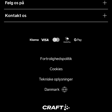
Følg os på
Presse
Levering
Sustainability
Kontakt os
Kundeservice
customercare@craftsportswear.com
Vejledninger
+46 (0) 33 722 32 10
FAQ
Accessibility statement
Fortryd dit køb
Fortrolighedspolitik
Cookies
Tekniske oplysninger
Danmark