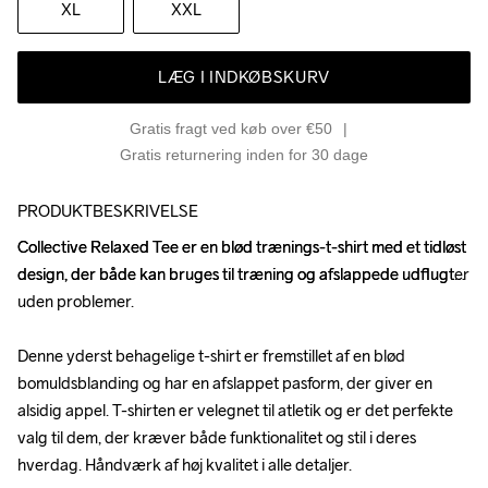
XL
XXL
LÆG I INDKØBSKURV
Gratis fragt ved køb over €50
Gratis returnering inden for 30 dage
PRODUKTBESKRIVELSE
Collective Relaxed Tee er en blød trænings-t-shirt med et tidløst 
Collective Relaxed Tee er en blød trænings-t-shirt med et tidløst 
design, der både kan bruges til træning og afslappede udflugter 
design, der både kan bruges til træning og afslappede udflugter 
uden problemer. 

uden problemer. 

Denne yderst behagelige t-shirt er fremstillet af en blød 
Denne yderst behagelige t-shirt er fremstillet af en blød 
bomuldsblanding og har en afslappet pasform, der giver en 
bomuldsblanding og har en afslappet pasform, der giver en 
alsidig appel. T-shirten er velegnet til atletik og er det perfekte 
alsidig appel. T-shirten er velegnet til atletik og er det perfekte 
valg til dem, der kræver både funktionalitet og stil i deres 
valg til dem, der kræver både funktionalitet og stil i deres 
hverdag. Håndværk af høj kvalitet i alle detaljer.

hverdag. Håndværk af høj kvalitet i alle detaljer.
