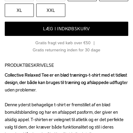
XL
XXL
LÆG I INDKØBSKURV
Gratis fragt ved køb over €50
Gratis returnering inden for 30 dage
PRODUKTBESKRIVELSE
Collective Relaxed Tee er en blød trænings-t-shirt med et tidløst 
Collective Relaxed Tee er en blød trænings-t-shirt med et tidløst 
design, der både kan bruges til træning og afslappede udflugter 
design, der både kan bruges til træning og afslappede udflugter 
uden problemer. 

uden problemer. 

Denne yderst behagelige t-shirt er fremstillet af en blød 
Denne yderst behagelige t-shirt er fremstillet af en blød 
bomuldsblanding og har en afslappet pasform, der giver en 
bomuldsblanding og har en afslappet pasform, der giver en 
alsidig appel. T-shirten er velegnet til atletik og er det perfekte 
alsidig appel. T-shirten er velegnet til atletik og er det perfekte 
valg til dem, der kræver både funktionalitet og stil i deres 
valg til dem, der kræver både funktionalitet og stil i deres 