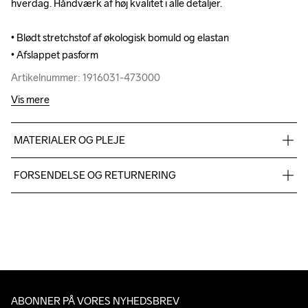
hverdag. Håndværk af høj kvalitet i alle detaljer.

hverdag. Håndværk af høj kvalitet i alle detaljer.

• Blødt stretchstof af økologisk bomuld og elastan

• Blødt stretchstof af økologisk bomuld og elastan

• Afslappet pasform
• Afslappet pasform
Artikelnummer: 1916031-473000
Artikelnummer: 1916031-473000
Vis mere
MATERIALER OG PLEJE
93% Cotton-Organic, 7% Elastane
FORSENDELSE OG RETURNERING
Vi leverer med UPS, og altid gratis levering med UPS Standard 
over 500 DKK.
Do Not Bleach
Do Not Dry 
Do Not Tumble
Ironing Low 
Machine wash 
Du har altid gratis returnering i 30 dage.
Clean
Temp
40
ABONNER PÅ VORES NYHEDSBREV