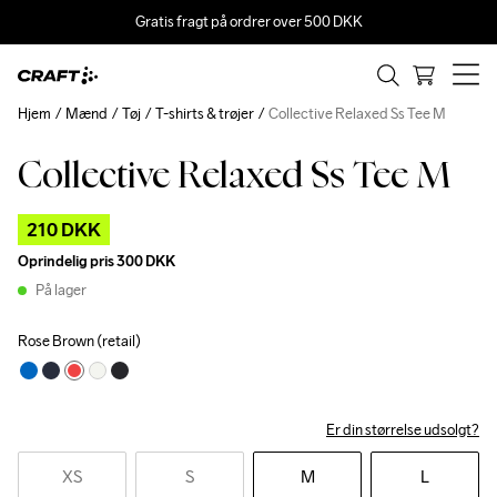
Gratis fragt på ordrer over 500 DKK
Hjem
Mænd
Tøj
T-shirts & trøjer
Collective Relaxed Ss Tee M
Collective Relaxed Ss Tee M
Outlet
210 DKK
Oprindelig pris
300 DKK
På lager
Rose Brown (retail)
Er din størrelse udsolgt?
XS
S
M
L