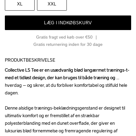
XL
XXL
LÆG I INDKØBSKURV
Gratis fragt ved køb over €50
Gratis returnering inden for 30 dage
PRODUKTBESKRIVELSE
Collective LS Tee er en usædvanlig blød langærmet trænings-t- 
Collective LS Tee er en usædvanlig blød langærmet trænings-t- 
med et tidløst design, der kan bruges til både træning og 
med et tidløst design, der kan bruges til både træning og 
hverdag – og sikrer, at du forbliver komfortabel og stilfuld hele 
hverdag – og sikrer, at du forbliver komfortabel og stilfuld hele 
dagen.

dagen.

Denne alsidige trænings-beklædningsgenstand er designet til 
Denne alsidige trænings-beklædningsgenstand er designet til 
ultimativ komfort og er fremstillet af en strækbar 
ultimativ komfort og er fremstillet af en strækbar 
polyesterblanding med en dunet overflade, der giver en 
polyesterblanding med en dunet overflade, der giver en 
luksuriøs blød fornemmelse og fremragende regulering af 
luksuriøs blød fornemmelse og fremragende regulering af 