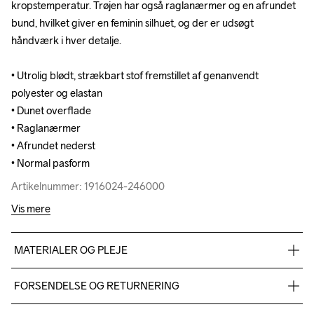
kropstemperatur. Trøjen har også raglanærmer og en afrundet 
kropstemperatur. Trøjen har også raglanærmer og en afrundet 
bund, hvilket giver en feminin silhuet, og der er udsøgt 
bund, hvilket giver en feminin silhuet, og der er udsøgt 
håndværk i hver detalje.

håndværk i hver detalje.

• Utrolig blødt, strækbart stof fremstillet af genanvendt 
• Utrolig blødt, strækbart stof fremstillet af genanvendt 
polyester og elastan

polyester og elastan

• Dunet overflade

• Dunet overflade

• Raglanærmer

• Raglanærmer

• Afrundet nederst

• Afrundet nederst

• Normal pasform
• Normal pasform
Artikelnummer: 1916024-246000
Artikelnummer: 1916024-246000
Vis mere
MATERIALER OG PLEJE
Body

FORSENDELSE OG RETURNERING
90% Polyester Recycled

10% Elastane
Vi leverer med UPS, og altid gratis levering med UPS Standard 