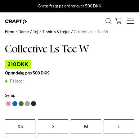
Gratis fragt på ordrer over 500 DKK
Hjem
Dame
Tøj
T-shirts & trøjer
Collective Ls Tee W
Collective Ls Tee W
Outlet
210 DKK
Oprindelig pris
300 DKK
På lager
Syrup
XS
S
M
L