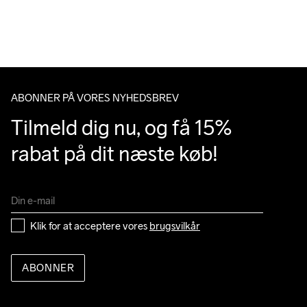
over 500 DKK.
Du har altid gratis returnering i 30 dage.
Do Not Bleach
Do Not Dry 
Ironing Low 
Machine wash 
Tumble Low 
Clean
Temp
40
Temp
ABONNER PÅ VORES NYHEDSBREV
Tilmeld dig nu, og få 15% 
rabat på dit næste køb!
Klik for at acceptere vores 
brugsvilkår
ABONNER