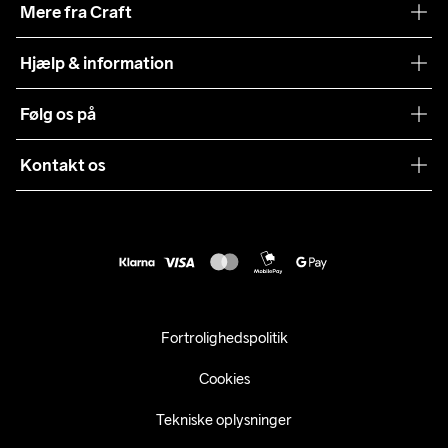
Mere fra Craft
Teamwear
Hjælp & information
Samarbejder
Vilkår og betingelser
Følg os på
Presse
Levering
Sustainability
Kontakt os
Kundeservice
customercare@craftsportswear.com
Vejledninger
+46 (0) 33 722 32 10
FAQ
Accessibility statement
Fortryd dit køb
Fortrolighedspolitik
Cookies
Tekniske oplysninger