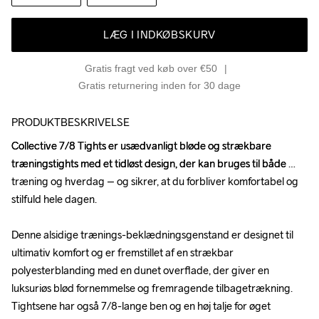
LÆG I INDKØBSKURV
Gratis fragt ved køb over €50
Gratis returnering inden for 30 dage
PRODUKTBESKRIVELSE
Collective 7/8 Tights er usædvanligt bløde og strækbare 
Collective 7/8 Tights er usædvanligt bløde og strækbare 
træningstights med et tidløst design, der kan bruges til både 
træningstights med et tidløst design, der kan bruges til både 
træning og hverdag – og sikrer, at du forbliver komfortabel og 
træning og hverdag – og sikrer, at du forbliver komfortabel og 
stilfuld hele dagen.

stilfuld hele dagen.

Denne alsidige trænings-beklædningsgenstand er designet til 
Denne alsidige trænings-beklædningsgenstand er designet til 
ultimativ komfort og er fremstillet af en strækbar 
ultimativ komfort og er fremstillet af en strækbar 
polyesterblanding med en dunet overflade, der giver en 
polyesterblanding med en dunet overflade, der giver en 
luksuriøs blød fornemmelse og fremragende tilbagetrækning. 
luksuriøs blød fornemmelse og fremragende tilbagetrækning. 
Tightsene har også 7/8-lange ben og en høj talje for øget 
Tightsene har også 7/8-lange ben og en høj talje for øget 