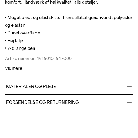
komfort. Håndværk af høj kvalitet i alle detaljer. 

komfort. Håndværk af høj kvalitet i alle detaljer. 

• Meget blødt og elastisk stof fremstillet af genanvendt polyester 
• Meget blødt og elastisk stof fremstillet af genanvendt polyester 
og elastan

og elastan

• Dunet overflade

• Dunet overflade

• Høj talje

• Høj talje

• 7/8 lange ben
• 7/8 lange ben
Artikelnummer: 1916010-647000
Artikelnummer: 1916010-647000
Vis mere
MATERIALER OG PLEJE
77% Polyester Recycled, 23% Elastane
FORSENDELSE OG RETURNERING
Vi leverer med UPS, og altid gratis levering med UPS Standard 
over 500 DKK.
Do Not Bleach
Do Not Dry 
Ironing Low 
Machine wash 
Tumble Low 
Du har altid gratis returnering i 30 dage.
Clean
Temp
40
Temp