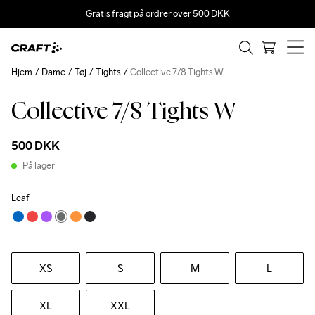
Gratis fragt på ordrer over 500 DKK
Hjem
Dame
Tøj
Tights
Collective 7/8 Tights W
Collective 7/8 Tights W
500 DKK
På lager
Leaf
XS
S
M
L
XL
XXL