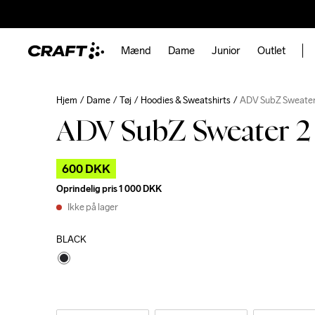
Mænd
Dame
Junior
Outlet
Hjem
Dame
Tøj
Hoodies & Sweatshirts
ADV SubZ Sweater
ADV SubZ Sweater 
600 DKK
Oprindelig pris
1 000 DKK
Ikke på lager
BLACK