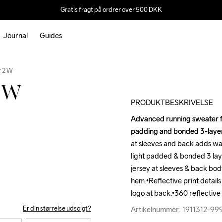
Gratis fragt på ordrer over 500 DKK
Journal
Guides
Outlet
 2 W
2 W
PRODUKTBESKRIVELSE
Advanced running sweater fea
Advanced running sweater fea
padding and bonded 3-layer 
padding and bonded 3-layer 
at sleeves and back adds wa
at sleeves and back adds wa
light padded & bonded 3 lay
light padded & bonded 3 lay
jersey at sleeves & back bod
jersey at sleeves & back bod
hem.•Reflective print details 
hem.•Reflective print details 
logo at back.•360 reflective 
logo at back.•360 reflective 
Er din størrelse udsolgt?
Artikelnummer: 1911312-9
Artikelnummer: 1911312-9