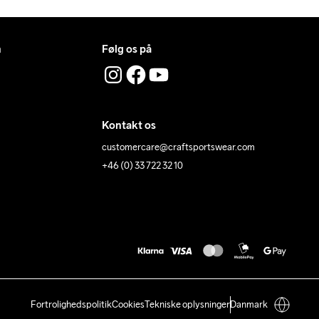
n
Følg os på
Kontakt os
customercare@craftsportswear.com
+46 (0) 33 722 32 10
Fortrolighedspolitik
Cookies
Tekniske oplysninger
Danmark