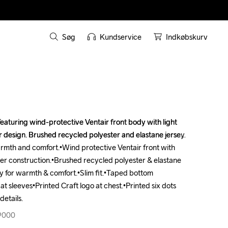
Søg
Kundservice
Indkøbskurv
turing wind-protective Ventair front body with light 
turing wind-protective Ventair front body with light 
design. Brushed recycled polyester and elastane jersey 
design. Brushed recycled polyester and elastane jersey 
rmth and comfort.•Wind protective Ventair front with 
rmth and comfort.•Wind protective Ventair front with 
er construction.•Brushed recycled polyester & elastane 
er construction.•Brushed recycled polyester & elastane 
y for warmth & comfort.•Slim fit.•Taped bottom 
y for warmth & comfort.•Slim fit.•Taped bottom 
at sleeves•Printed Craft logo at chest.•Printed six dots 
at sleeves•Printed Craft logo at chest.•Printed six dots 
details.
details.
99000
99000