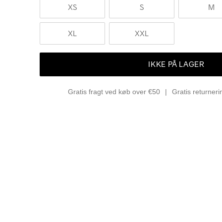
XS
S
M
XL
XXL
IKKE PÅ LAGER
Gratis fragt ved køb over €50
Gratis returner