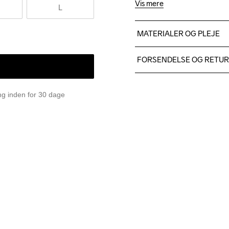
Vis mere
L
MATERIALER OG PLEJE
Front body: 100% polyester
FORSENDELSE OG RETU
Sleeves: 88% polyester-rec
Vi leverer med UPS, og alt
Du har altid gratis returneri
ing inden for 30 dage
Do Not Bleach
Do Not Dry 
Do No
Clean