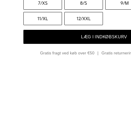
7
/XS
8
/S
9
/M
11
/XL
12
/XXL
LÆG I INDKØBSKURV
Gratis fragt ved køb over €50
Gratis returner