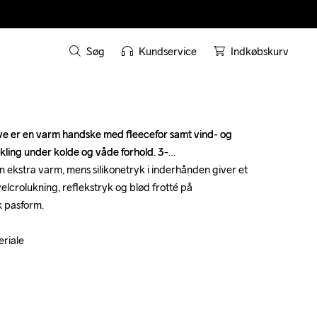
Søg
Kundservice
Indkøbskurv
ove er en varm handske med fleecefor samt vind- og 
ove er en varm handske med fleecefor samt vind- og 
kling under kolde og våde forhold. 3-
kling under kolde og våde forhold. 3-
 ekstra varm, mens silikonetryk i inderhånden giver et 
 ekstra varm, mens silikonetryk i inderhånden giver et 
lcrolukning, reflekstryk og blød frotté på 
lcrolukning, reflekstryk og blød frotté på 
 pasform.

 pasform.

iale 

iale 
