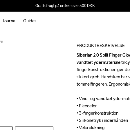
Gratis fragt på ordrer over 500 DKK
Journal
Guides
ve
PRODUKTBESKRIVELSE
Siberian 2.0 Split Finger Gl
Siberian 2.0 Split Finger Gl
vandtæt ydermateriale til cy
vandtæt ydermateriale til cy
fingerkonstruktionen gør den
fingerkonstruktionen gør den
sikkert greb. Handsken har ve
sikkert greb. Handsken har ve
tommelfingeren. Ergonomisk
tommelfingeren. Ergonomisk
• Vind- og vandtæt ydermater
• Vind- og vandtæt ydermater
• Fleecefor

• Fleecefor

• 3-fingerkonstruktion

• 3-fingerkonstruktion

• Silikonetryk i inderhånden

• Silikonetryk i inderhånden

• Velcrolukning
• Velcrolukning