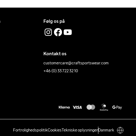
n
Følg os på
Kontakt os
customercare@craftsportswear.com
+46 (0) 33 722 32 10
Fortrolighedspolitik
Cookies
Tekniske oplysninger
Danmark