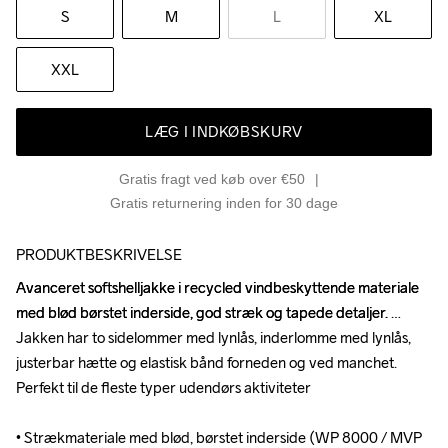
S
M
L
XL
XXL
LÆG I INDKØBSKURV
Gratis fragt ved køb over €50
Gratis returnering inden for 30 dage
PRODUKTBESKRIVELSE
Avanceret softshelljakke i recycled vindbeskyttende materiale 
Avanceret softshelljakke i recycled vindbeskyttende materiale 
med blød børstet inderside, god stræk og tapede detaljer. 
med blød børstet inderside, god stræk og tapede detaljer. 
Jakken har to sidelommer med lynlås, inderlomme med lynlås, 
Jakken har to sidelommer med lynlås, inderlomme med lynlås, 
justerbar hætte og elastisk bånd forneden og ved manchet. 
justerbar hætte og elastisk bånd forneden og ved manchet. 
Perfekt til de fleste typer udendørs aktiviteter

Perfekt til de fleste typer udendørs aktiviteter

• Strækmateriale med blød, børstet inderside (WP 8000 / MVP 
• Strækmateriale med blød, børstet inderside (WP 8000 / MVP 