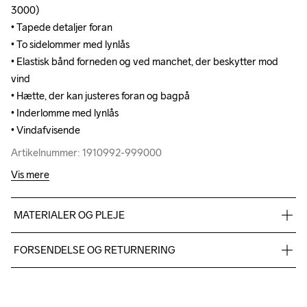
3000)

3000)

• Tapede detaljer foran

• Tapede detaljer foran

• To sidelommer med lynlås

• To sidelommer med lynlås

• Elastisk bånd forneden og ved manchet, der beskytter mod 
• Elastisk bånd forneden og ved manchet, der beskytter mod 
vind

vind

• Hætte, der kan justeres foran og bagpå

• Hætte, der kan justeres foran og bagpå

• Inderlomme med lynlås

• Inderlomme med lynlås

• Vindafvisende
• Vindafvisende
Artikelnummer: 1910992-999000
Artikelnummer: 1910992-999000
Vis mere
MATERIALER OG PLEJE
Face: 100% Polyester recycled Mid: 100% Polyurethane Back: 
FORSENDELSE OG RETURNERING
100% Polyester recycled
Vi leverer med UPS, og altid gratis levering med UPS Standard 
over 500 DKK.