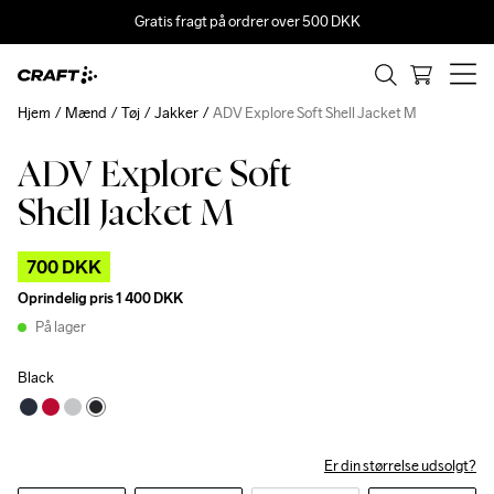
Gratis fragt på ordrer over 500 DKK
Hjem
Mænd
Tøj
Jakker
ADV Explore Soft Shell Jacket M
ADV Explore Soft
Outlet
Recycled
Shell Jacket M
700 DKK
Oprindelig pris
1 400 DKK
På lager
Black
Er din størrelse udsolgt?