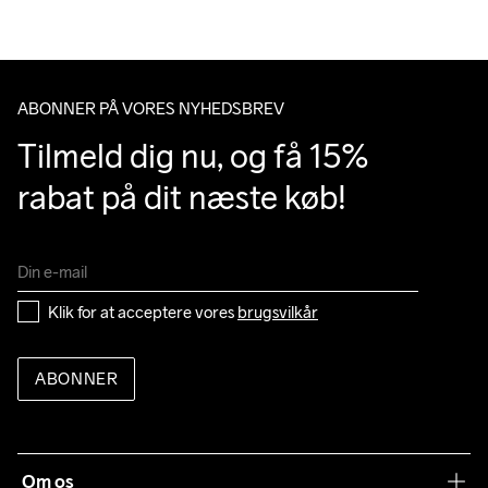
Du har altid gratis returnering i 30 dage.
Do Not Bleach
Do Not Dry 
Do Not Tumble
Ironing Low 
Machine wash 
Clean
Temp
40
ABONNER PÅ VORES NYHEDSBREV
Tilmeld dig nu, og få 15% 
rabat på dit næste køb!
Klik for at acceptere vores 
brugsvilkår
ABONNER
Om os