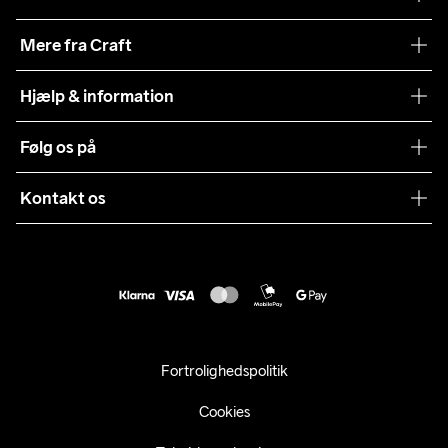
Vores filosofi
Mere fra Craft
Teamwear
Hjælp & information
Samarbejder
Vilkår og betingelser
Følg os på
Presse
Levering
Sustainability
Kontakt os
Kundeservice
customercare@craftsportswear.com
Vejledninger
+46 (0) 33 722 32 10
FAQ
Accessibility statement
Fortryd dit køb
Fortrolighedspolitik
Cookies